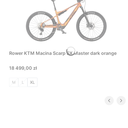
Rower KTM Macina Scarp SX Master dark orange
Cena
18 499,00 zł
M
L
XL