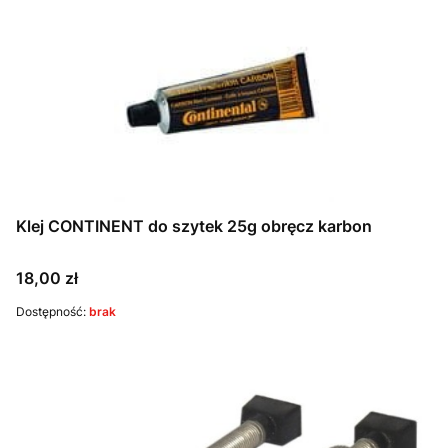
Klej CONTINENT do szytek 25g obręcz karbon
Cena
18,00 zł
Dostępność:
brak