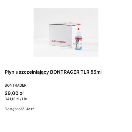
Płyn uszczelniający BONTRAGER TLR 85ml
PRODUCENT
BONTRAGER
Cena
29,00 zł
Cena jednostkowa
341,18 zł / Litr
Dostępność:
Jest