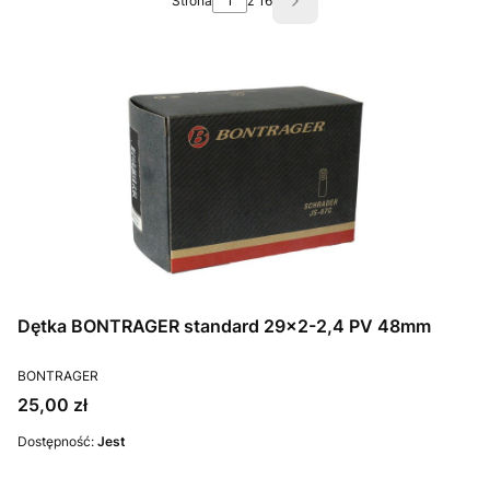
Strona
z 16
Następne produkty
Dętka BONTRAGER standard 29x2-2,4 PV 48mm
PRODUCENT
BONTRAGER
Cena
25,00 zł
Dostępność:
Jest