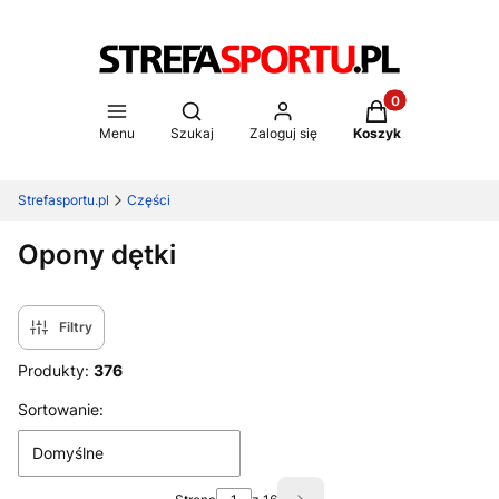
Produkty w koszy
Otwórz wyszukiwarkę
Menu
Szukaj
Zaloguj się
Koszyk
Strefasportu.pl
Części
Opony dętki
Filtry
Produkty:
376
Lista produktów
Sortowanie:
Domyślne