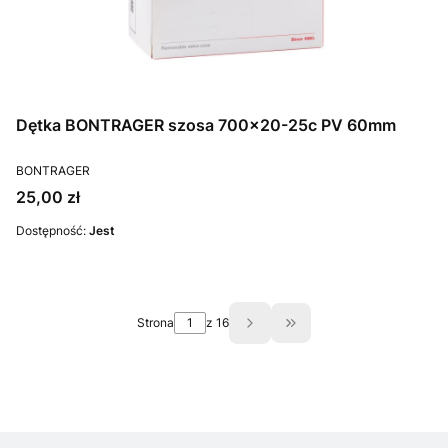
Dętka BONTRAGER szosa 700x20-25c PV 60mm
PRODUCENT
BONTRAGER
Cena
25,00 zł
Dostępność:
Jest
Strona
z 16
Przejdź do ostatniej s