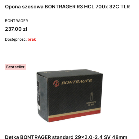
Opona szosowa BONTRAGER R3 HCL 700x 32C TLR
PRODUCENT
BONTRAGER
Cena
237,00 zł
Dostępność:
brak
Bestseller
Dętka BONTRAGER standard 29x2.0-2,4 SV 48mm