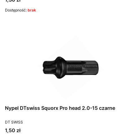
Dostępność:
brak
Nypel DTswiss Squorx Pro head 2.0-15 czarne
PRODUCENT
DT SWISS
Cena
1,50 zł