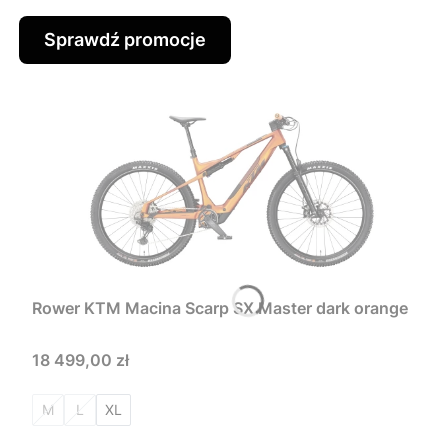
Sprawdź promocje
Rower KTM Macina Scarp SX Master dark orange
Cena
18 499,00 zł
M
L
XL