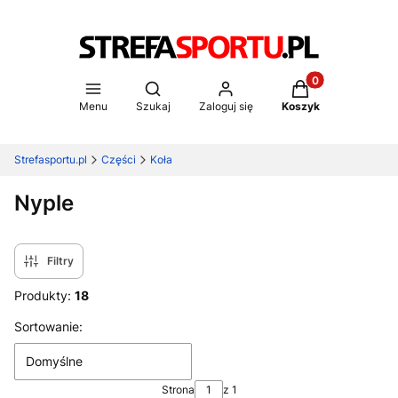
Produkty w koszy
Otwórz wyszukiwarkę
Menu
Szukaj
Zaloguj się
Koszyk
Strefasportu.pl
Części
Koła
Nyple
Filtry
Produkty:
18
Lista produktów
Sortowanie:
Domyślne
Strona
z 1