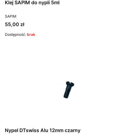
Klej SAPIM do nypli 5ml
PRODUCENT
SAPIM
Cena
55,00 zł
Dostępność:
brak
Nypel DTswiss Alu 12mm czarny