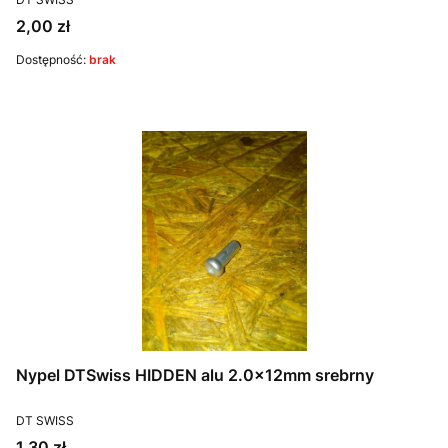
Cena
2,00 zł
Dostępność:
brak
Nypel DTSwiss HIDDEN alu 2.0x12mm srebrny
PRODUCENT
DT SWISS
Cena
1,30 zł