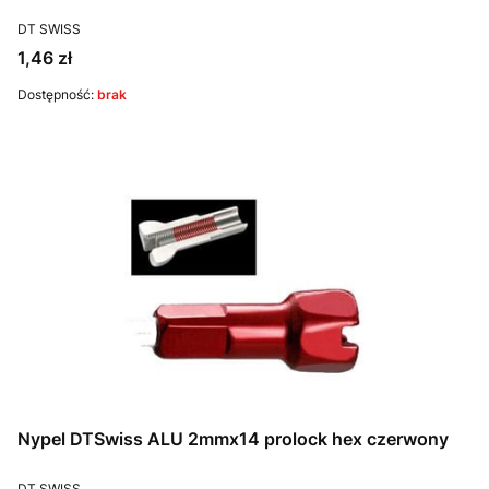
PRODUCENT
DT SWISS
Cena
1,46 zł
Dostępność:
brak
Nypel DTSwiss ALU 2mmx14 prolock hex czerwony
PRODUCENT
DT SWISS