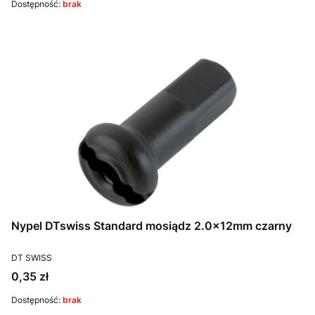
Dostępność:
brak
Nypel DTswiss Standard mosiądz 2.0x12mm czarny
PRODUCENT
DT SWISS
Cena
0,35 zł
Dostępność:
brak