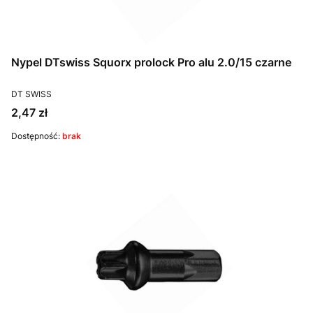
Nypel DTswiss Squorx prolock Pro alu 2.0/15 czarne
PRODUCENT
DT SWISS
Cena
2,47 zł
Dostępność:
brak