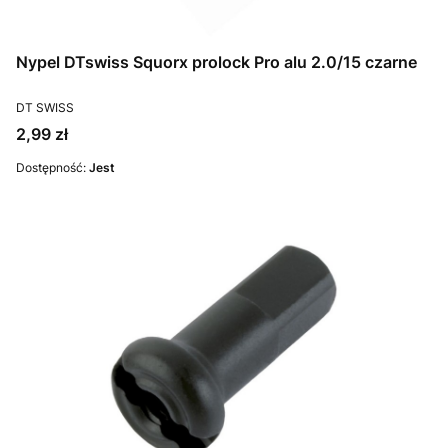
Nypel DTswiss Squorx prolock Pro alu 2.0/15 czarne
PRODUCENT
DT SWISS
Cena
2,99 zł
Dostępność:
Jest