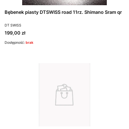
Bębenek piasty DTSWISS road 11rz. Shimano Sram qr
PRODUCENT
DT SWISS
Cena
199,00 zł
Dostępność:
brak