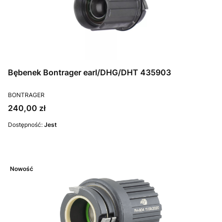
Bębenek Bontrager earl/DHG/DHT 435903
PRODUCENT
BONTRAGER
Cena
240,00 zł
Dostępność:
Jest
Nowość