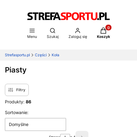
Produkty w koszy
Otwórz wyszukiwarkę
Menu
Szukaj
Zaloguj się
Koszyk
Strefasportu.pl
Części
Koła
Piasty
Filtry
Produkty:
86
Lista produktów
Sortowanie:
Domyślne