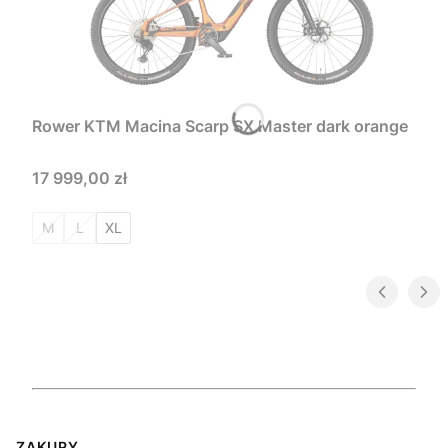
Rower KTM Macina Scarp SX Master dark orange
Cena
17 999,00 zł
M
L
XL
ZAKUPY