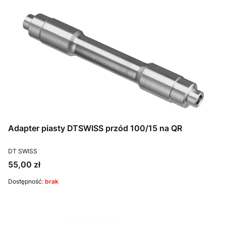
Adapter piasty DTSWISS przód 100/15 na QR
PRODUCENT
DT SWISS
Cena
55,00 zł
Dostępność:
brak