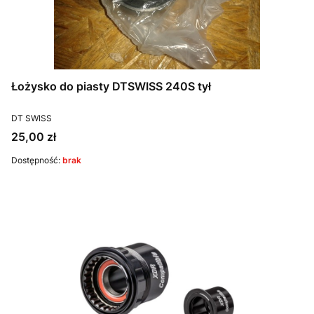
Łożysko do piasty DTSWISS 240S tył
PRODUCENT
DT SWISS
Cena
25,00 zł
Dostępność:
brak