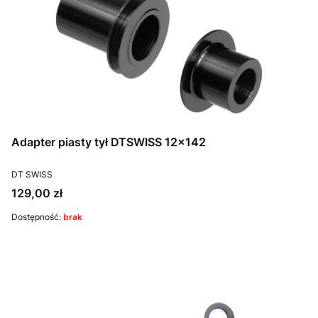
Adapter piasty tył DTSWISS 12x142
PRODUCENT
DT SWISS
Cena
129,00 zł
Dostępność:
brak