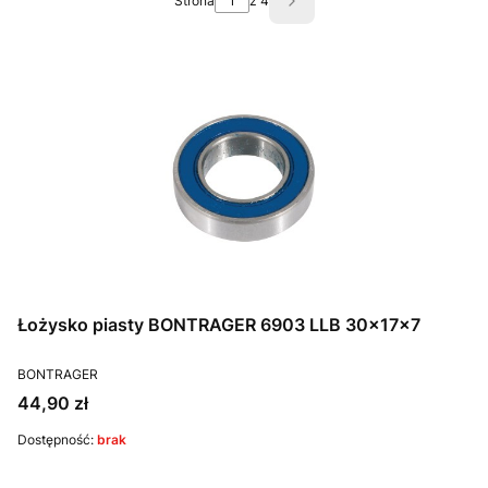
Strona
z 4
Następne produkty
Łożysko piasty BONTRAGER 6903 LLB 30x17x7
PRODUCENT
BONTRAGER
Cena
44,90 zł
Dostępność:
brak