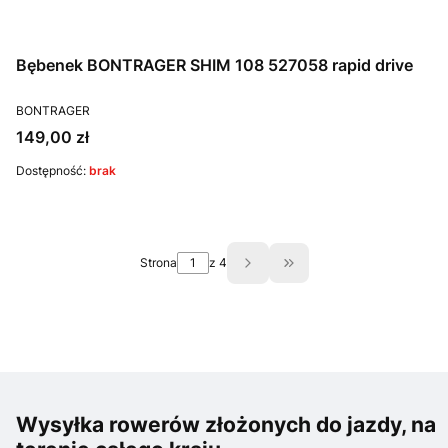
Bębenek BONTRAGER SHIM 108 527058 rapid drive
PRODUCENT
BONTRAGER
Cena
149,00 zł
Dostępność:
brak
Strona
z 4
Przejdź do ostatniej st
Wysyłka rowerów złożonych do jazdy, na