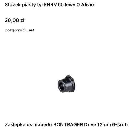
Stożek piasty tył FHRM65 lewy 0 Alivio
Cena
20,00 zł
Dostępność:
Jest
Zaślepka osi napędu BONTRAGER Drive 12mm 6-śrub