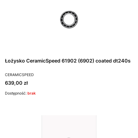
Łożysko CeramicSpeed 61902 (6902) coated dt240s
PRODUCENT
CERAMICSPEED
Cena
639,00 zł
Dostępność:
brak