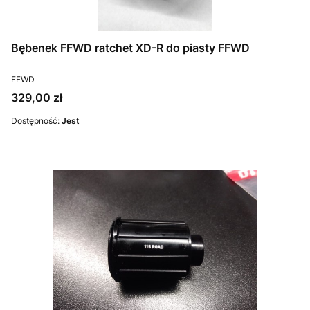
Bębenek FFWD ratchet XD-R do piasty FFWD
PRODUCENT
FFWD
Cena
329,00 zł
Dostępność:
Jest