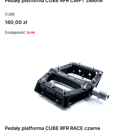
Pedały platforma CUBE RFR CMPT zielone
PRODUCENT
CUBE
Cena
160,00 zł
Dostępność:
brak
Pedały platforma CUBE RFR RACE czarne