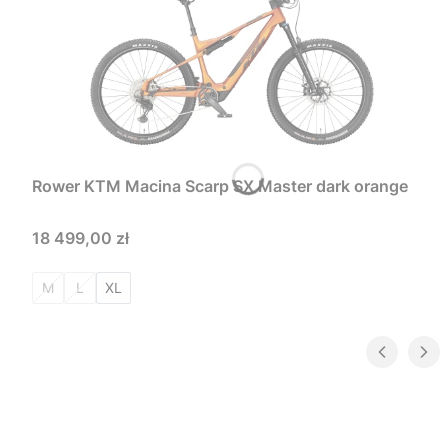
Rower KTM Macina Scarp SX Master dark orange
Cena
18 499,00 zł
M
L
XL