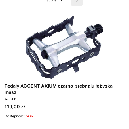
Strona
z 2
Następne produkty
Pedały ACCENT AXIUM czarno-srebr alu łożyska
masz
PRODUCENT
ACCENT
Cena
119,00 zł
Dostępność:
brak