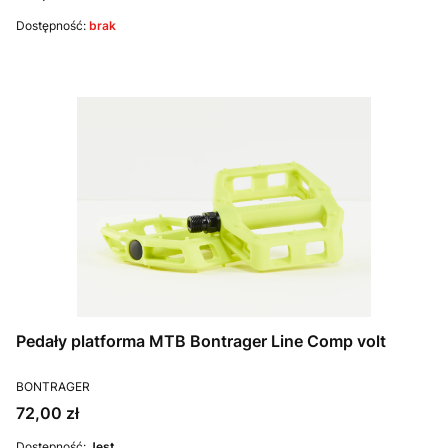
Dostępność:
brak
Pedały platforma MTB Bontrager Line Comp volt
PRODUCENT
BONTRAGER
Cena
72,00 zł
Dostępność:
Jest