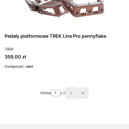
Pedały platformowe TREK Line Pro pennyflake
PRODUCENT
TREK
Cena
359,00 zł
Dostępność:
Jest
Strona
z 2
Przejdź do ostatniej st