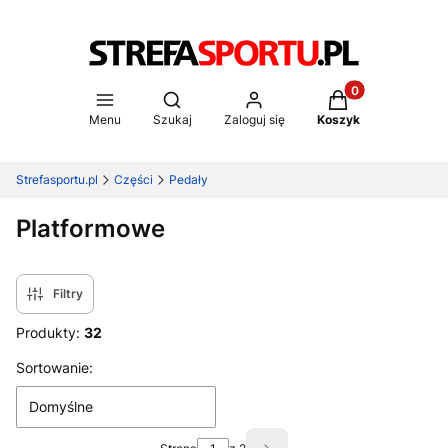
Produkty w koszy
Otwórz wyszukiwarkę
Menu
Szukaj
Zaloguj się
Koszyk
Strefasportu.pl
Części
Pedały
Platformowe
Filtry
Produkty:
32
Lista produktów
Sortowanie:
Domyślne