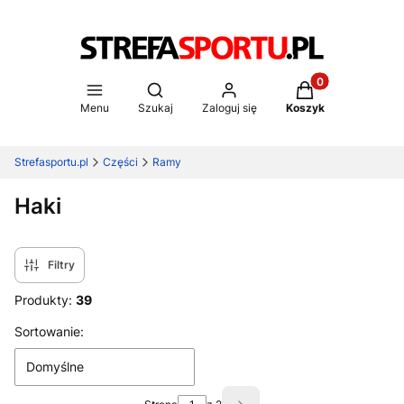
Produkty w koszy
Otwórz wyszukiwarkę
Menu
Szukaj
Zaloguj się
Koszyk
Strefasportu.pl
Części
Ramy
Haki
Filtry
Produkty:
39
Lista produktów
Sortowanie:
Domyślne