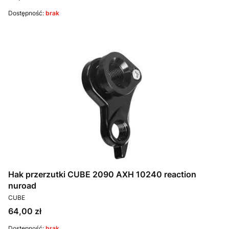
Dostępność:
brak
Hak przerzutki CUBE 2090 AXH 10240 reaction
nuroad
PRODUCENT
CUBE
Cena
64,00 zł
Dostępność:
brak