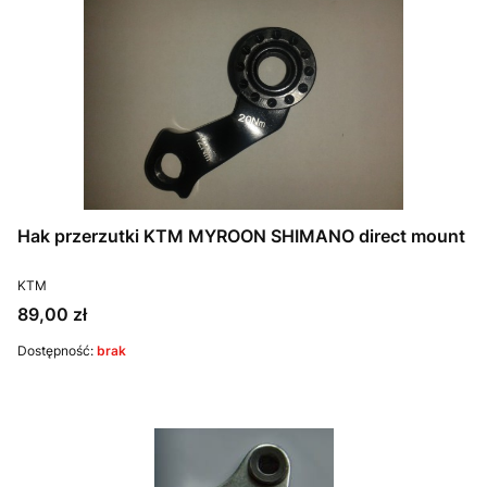
Hak przerzutki KTM MYROON SHIMANO direct mount
PRODUCENT
KTM
Cena
89,00 zł
Dostępność:
brak