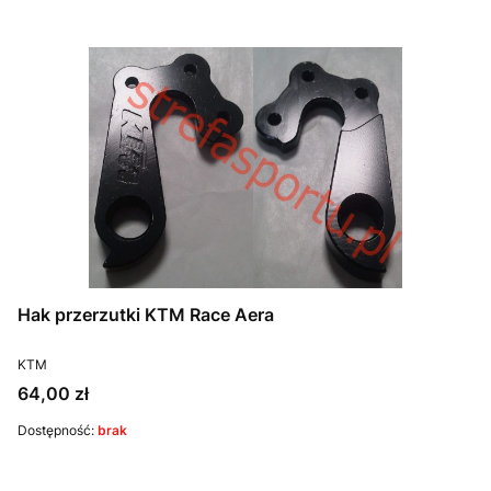
Hak przerzutki KTM Race Aera
PRODUCENT
KTM
Cena
64,00 zł
Dostępność:
brak