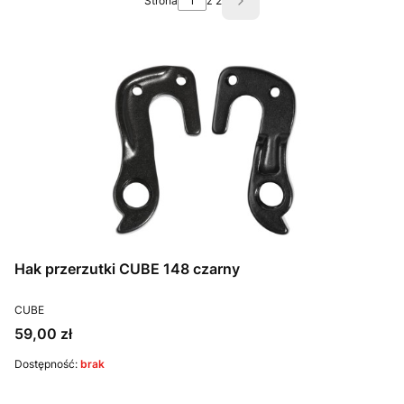
Strona
z 2
Następne produkty
Hak przerzutki CUBE 148 czarny
PRODUCENT
CUBE
Cena
59,00 zł
Dostępność:
brak