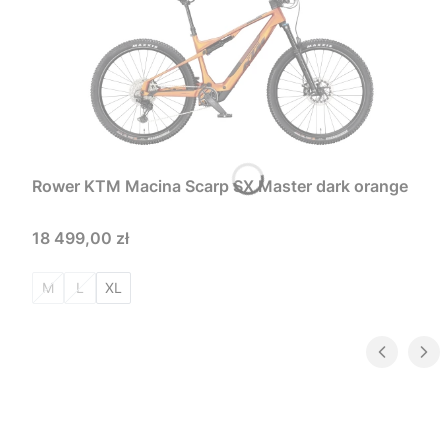
Rower KTM Macina Scarp SX Master dark orange
Cena
18 499,00 zł
M
L
XL