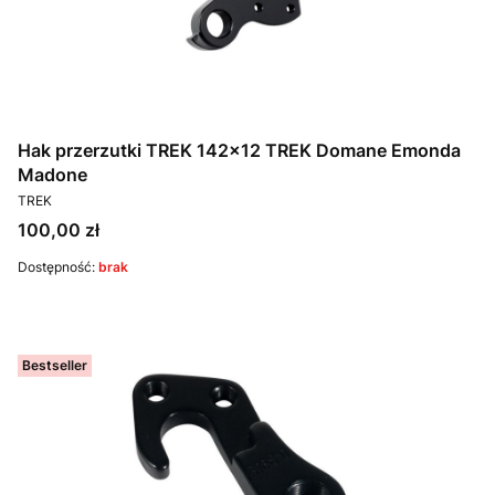
Hak przerzutki TREK 142x12 TREK Domane Emonda
Madone
PRODUCENT
TREK
Cena
100,00 zł
Dostępność:
brak
Bestseller