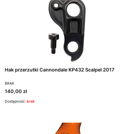
Hak przerzutki Cannondale KP432 Scalpel 2017
PRODUCENT
BRAK
Cena
140,00 zł
Dostępność:
brak