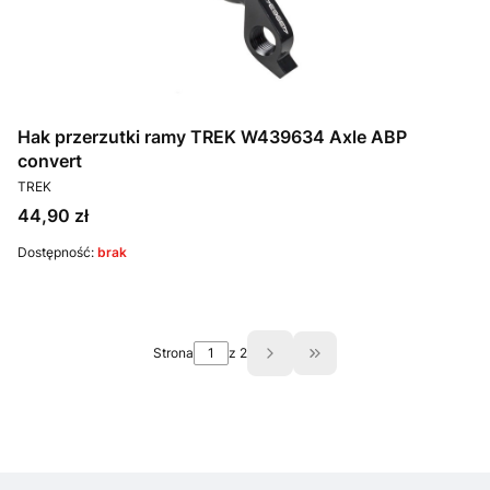
Hak przerzutki ramy TREK W439634 Axle ABP
convert
PRODUCENT
TREK
Cena
44,90 zł
Dostępność:
brak
Strona
z 2
Przejdź do ostatniej st