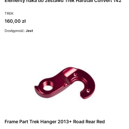
Elementy haka do zestawu Trek Hardtail Convert 142
PRODUCENT
TREK
Cena
160,00 zł
Dostępność:
Jest
Frame Part Trek Hanger 2013+ Road Rear Red