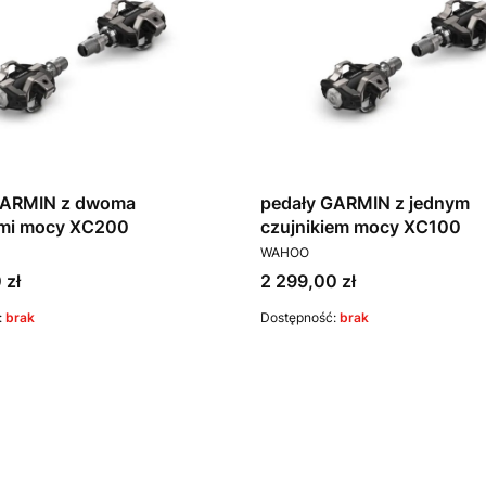
GARMIN z dwoma
pedały GARMIN z jednym
ami mocy XC200
czujnikiem mocy XC100
T
PRODUCENT
WAHOO
Cena
 zł
2 299,00 zł
:
brak
Dostępność:
brak