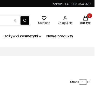
serwis: +48 663 354 029
Produkty w kos
Wyczyść
Szukaj
Ulubione
Zaloguj się
Koszyk
Odżywki kosmetyki
Nowe produkty
Strona
z 1