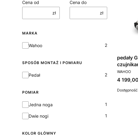
Cena od
Cena do
zł
zł
MARKA
Marka
2
Wahoo
pedały 
SPOSÓB MONTAŻ I POMIARU
czujnik
PRODUCEN
WAHOO
Sposób montaż i pomiaru
2
Pedał
Cena
4 199,00
Dostępność
POMIAR
Pomiar
1
Jedna noga
1
Dwie nogi
KOLOR GŁÓWNY