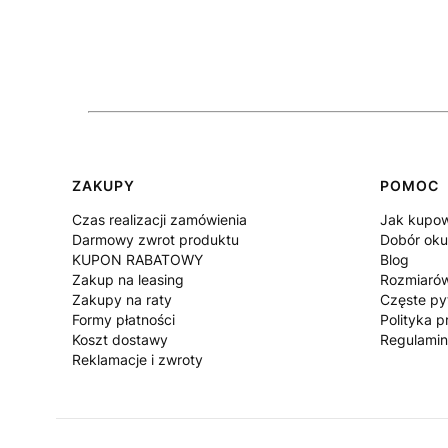
Linki w stopce
ZAKUPY
POMOC
Czas realizacji zamówienia
Jak kupo
Darmowy zwrot produktu
Dobór oku
KUPON RABATOWY
Blog
Zakup na leasing
Rozmiaró
Zakupy na raty
Częste py
Formy płatności
Polityka p
Koszt dostawy
Regulami
Reklamacje i zwroty