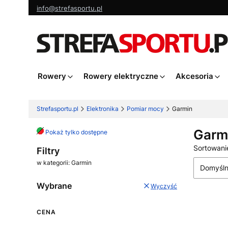
info@strefasportu.pl
Rowery
Rowery elektryczne
Akcesoria
Strefasportu.pl
Elektronika
Pomiar mocy
Garmin
Garm
Pokaż tylko dostępne
Lista
Sortowani
Filtry
w kategorii: Garmin
Domyśl
Wybrane
Wyczyść
CENA