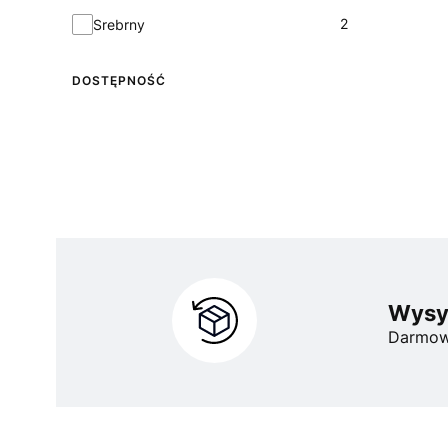
Kolor główny
2
Srebrny
DOSTĘPNOŚĆ
Dostępność
Wysył
Darmow