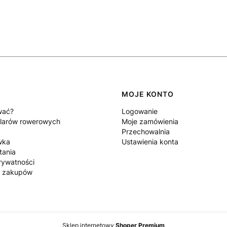
MOJE KONTO
wać?
Logowanie
larów rowerowych
Moje zamówienia
Przechowalnia
wka
Ustawienia konta
tania
rywatności
n zakupów
Sklep internetowy
Shoper Premium