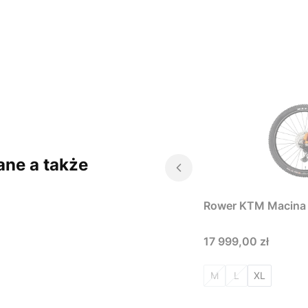
ane a także
Rower KTM Macina 
Cena
17 999,00 zł
M
L
XL