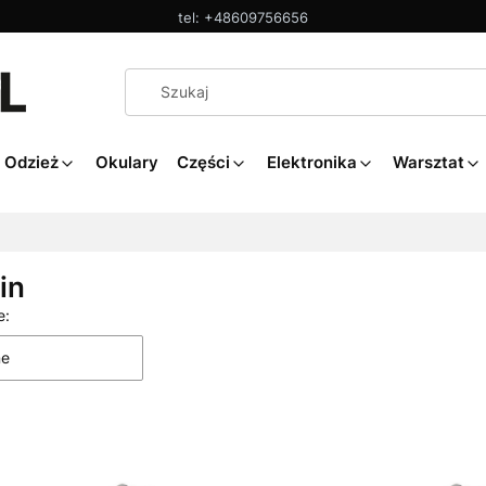
tel: +48609756656
Odzież
Okulary
Części
Elektronika
Warsztat
in
 produktów
e:
ne