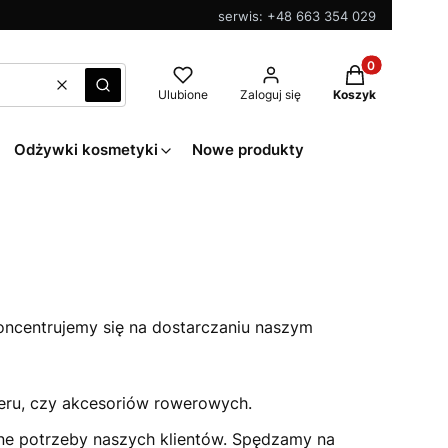
serwis: +48 663 354 029
Produkty w kos
Wyczyść
Szukaj
Ulubione
Zaloguj się
Koszyk
Odżywki kosmetyki
Nowe produkty
oncentrujemy się na dostarczaniu naszym
eru, czy akcesoriów rowerowych.
ne potrzeby naszych klientów. Spędzamy na