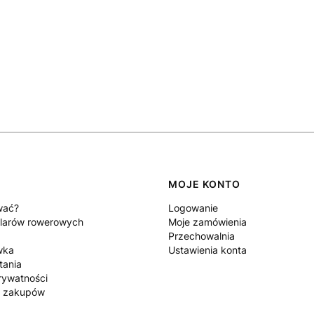
MOJE KONTO
wać?
Logowanie
larów rowerowych
Moje zamówienia
Przechowalnia
wka
Ustawienia konta
tania
rywatności
n zakupów