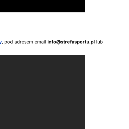
y
, pod adresem email
info@strefasportu.pl
lub