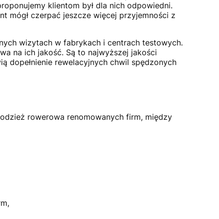
proponujemy klientom był dla nich odpowiedni.
nt mógł czerpać jeszcze więcej przyjemności z
nych wizytach w fabrykach i centrach testowych.
a na ich jakość. Są to najwyższej jakości
owią dopełnienie rewelacyjnych chwil spędzonych
z odzież rowerowa renomowanych firm, między
rm,