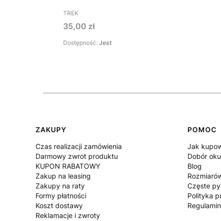
PRODUCENT
TREK
Cena
35,00 zł
Dostępność:
Jest
Linki w stopce
ZAKUPY
POMOC
Czas realizacji zamówienia
Jak kupo
Darmowy zwrot produktu
Dobór oku
KUPON RABATOWY
Blog
Zakup na leasing
Rozmiaró
Zakupy na raty
Częste py
Formy płatności
Polityka p
Koszt dostawy
Regulami
Reklamacje i zwroty