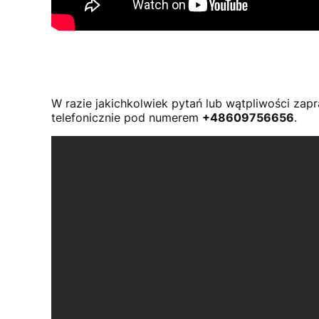
W razie jakichkolwiek pytań lub wątpliwości za
telefonicznie pod numerem
+48609756656
.