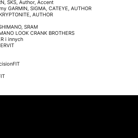
, SKS, Author, Accent
 firmy GARMIN, SIGMA, CATEYE, AUTHOR
e KRYPTONITE, AUTHOR
 SHIMANO, SRAM
SHIMANO LOOK CRANK BROTHERS
R i innych
NERVIT
isionFIT
IT