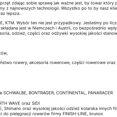
rzęt zdając sobie sprawę jak ważne jest, by towar który 
 z najnowszych technologii. Wszystko po to by nasz klie
az lepsza.
, KTM. Wybór ten nie jest przypadkowy. Jesteśmy po licz
ładana jest w Niemczech i Austrii, co bezpośrednio wpływ
esoria, odzież, części oraz odżywki wysokiej jakości stan
tów,
ństwo rowery, akcesoria rowerowe, części rowerowe ora
rowe SCHWALBE, BONTRAGER, CONTINENTAL, PANARACER
TH WAVE oraz SIDI
imano oraz wysokiej jakości odzież kolarska innych fi
i do pielęgnacji rowerów firmy FINISH-LINE, brunox