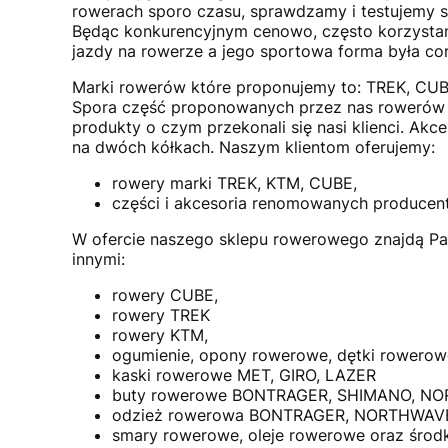
rowerach sporo czasu, sprawdzamy i testujemy sp
Będąc konkurencyjnym cenowo, często korzystamy
jazdy na rowerze a jego sportowa forma była cor
Marki rowerów które proponujemy to: TREK, CUBE
Spora część proponowanych przez nas rowerów sk
produkty o czym przekonali się nasi klienci. Akc
na dwóch kółkach. Naszym klientom oferujemy:
rowery marki TREK, KTM, CUBE,
części i akcesoria renomowanych producen
W ofercie naszego sklepu rowerowego znajdą Pa
innymi:
rowery CUBE,
rowery TREK
rowery KTM,
ogumienie, opony rowerowe, dętki rowe
kaski rowerowe MET, GIRO, LAZER
buty rowerowe BONTRAGER, SHIMANO, NOR
odzież rowerowa BONTRAGER, NORTHWAVE, Sh
smary rowerowe, oleje rowerowe oraz środk