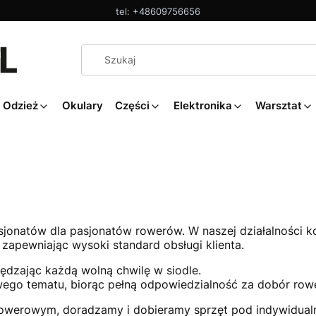
tel: +48609756656
Odzież
Okulary
Części
Elektronika
Warsztat
jonatów dla pasjonatów rowerów. W naszej działalności k
zapewniając wysoki standard obsługi klienta.
ędzając każdą wolną chwilę w siodle.
ego tematu, biorąc pełną odpowiedzialność za dobór row
rowerowym, doradzamy i dobieramy sprzęt pod indywidual