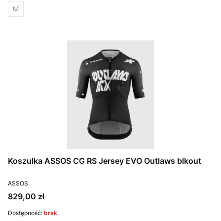
M
Koszulka ASSOS CG RS Jersey EVO Outlaws blkout
PRODUCENT
ASSOS
Cena
829,00 zł
Dostępność:
brak