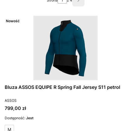
Strona
z 4
Następne produkty
Nowość
Bluza ASSOS EQUIPE R Spring Fall Jersey S11 petrol
PRODUCENT
ASSOS
Cena
799,00 zł
Dostępność:
Jest
M