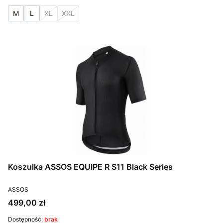
M
L
XL
XXL
Koszulka ASSOS EQUIPE R S11 Black Series
PRODUCENT
ASSOS
Cena
499,00 zł
Dostępność:
brak