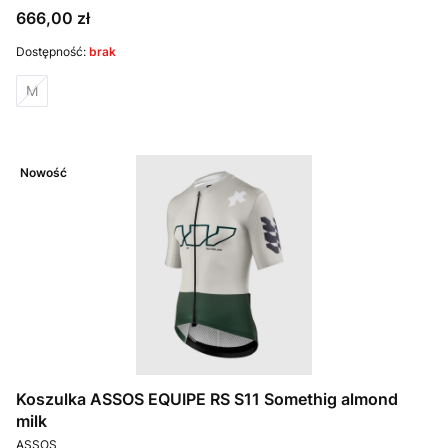
Cena
666,00 zł
Dostępność:
brak
M
Nowość
Koszulka ASSOS EQUIPE RS S11 Somethig almond
milk
PRODUCENT
ASSOS