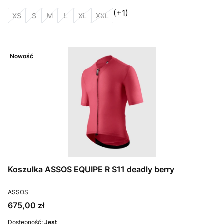
(+1)
XS
S
M
L
XL
XXL
Nowość
Koszulka ASSOS EQUIPE R S11 deadly berry
PRODUCENT
ASSOS
Cena
675,00 zł
Dostępność:
Jest