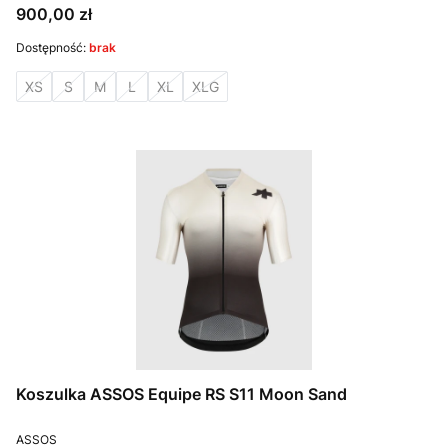
Cena
900,00 zł
Dostępność:
brak
XS
S
M
L
XL
XLG
Koszulka ASSOS Equipe RS S11 Moon Sand
PRODUCENT
ASSOS