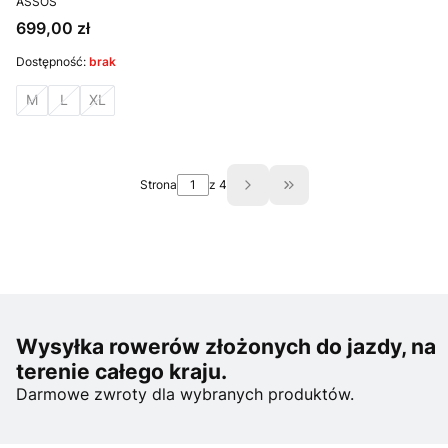
ASSOS
Cena
699,00 zł
Dostępność:
brak
M
L
XL
Strona
z 4
Przejdź do ostatniej st
Wysyłka rowerów złożonych do jazdy, na
terenie całego kraju.
Darmowe zwroty dla wybranych produktów.