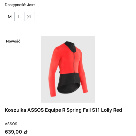
Dostępność:
Jest
M
L
XL
Nowość
Koszulka ASSOS Equipe R Spring Fall S11 Lolly Red
PRODUCENT
ASSOS
Cena
639,00 zł