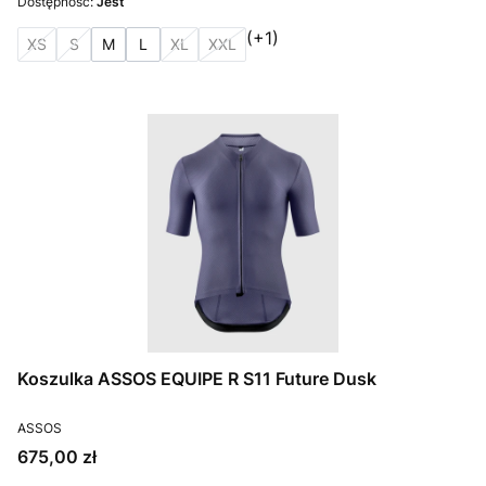
Dostępność:
Jest
(+1)
XS
S
M
L
XL
XXL
Koszulka ASSOS EQUIPE R S11 Future Dusk
PRODUCENT
ASSOS
Cena
675,00 zł