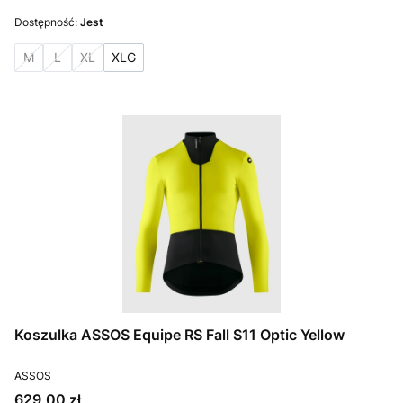
Dostępność:
Jest
M
L
XL
XLG
Koszulka ASSOS Equipe RS Fall S11 Optic Yellow
PRODUCENT
ASSOS
Cena
629,00 zł