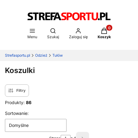
Produkty w koszy
Otwórz wyszukiwarkę
Menu
Szukaj
Zaloguj się
Koszyk
Strefasportu.pl
Odzież
Tułów
Koszulki
Filtry
Produkty:
86
Lista produktów
Sortowanie:
Domyślne