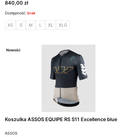
Cena
840,00 zł
Dostępność:
brak
XS
S
M
L
XL
XLG
Nowość
Koszulka ASSOS EQUIPE RS S11 Excellence blue
PRODUCENT
ASSOS