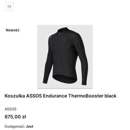
M
Nowość
Koszulka ASSOS Endurance ThermoBooster black
PRODUCENT
ASSOS
Cena
675,00 zł
Dostępność:
Jest