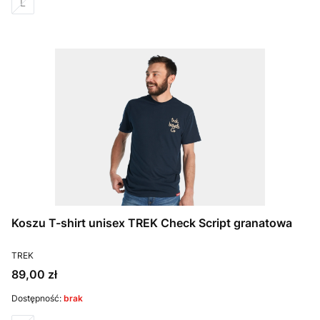
L
Koszu T-shirt unisex TREK Check Script granatowa
PRODUCENT
TREK
Cena
89,00 zł
Dostępność:
brak