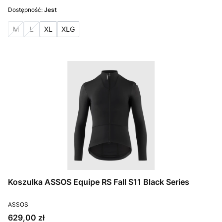
Dostępność:
Jest
M
L
XL
XLG
Koszulka ASSOS Equipe RS Fall S11 Black Series
PRODUCENT
ASSOS
Cena
629,00 zł