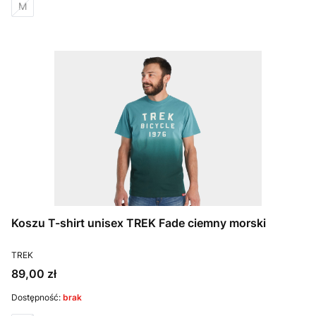
M
Koszu T-shirt unisex TREK Fade ciemny morski
PRODUCENT
TREK
Cena
89,00 zł
Dostępność:
brak