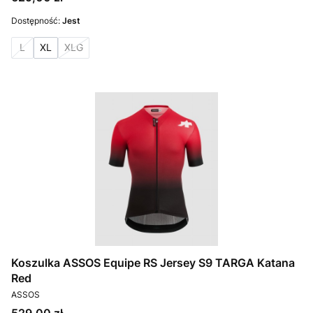
Dostępność:
Jest
L
XL
XLG
Koszulka ASSOS Equipe RS Jersey S9 TARGA Katana
Red
PRODUCENT
ASSOS
Cena