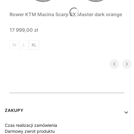
Rower KTM Macina Scarp SX Master dark orange
Cena
17 999,00 zł
M
L
XL
Linki w stopce
ZAKUPY
Czas realizacji zamówienia
Darmowy zwrot produktu