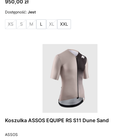
Cena
950,00 zł
Dostępność:
Jest
XS
S
M
L
XL
XXL
Koszulka ASSOS EQUIPE RS S11 Dune Sand
PRODUCENT
ASSOS