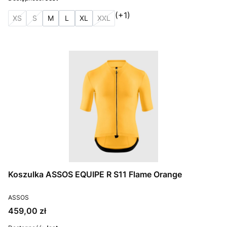
(+1)
XS
S
M
L
XL
XXL
Koszulka ASSOS EQUIPE R S11 Flame Orange
PRODUCENT
ASSOS
Cena
459,00 zł