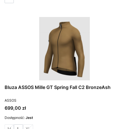
Bluza ASSOS Mille GT Spring Fall C2 BronzeAsh
PRODUCENT
ASSOS
Cena
699,00 zł
Dostępność:
Jest
M
L
XL