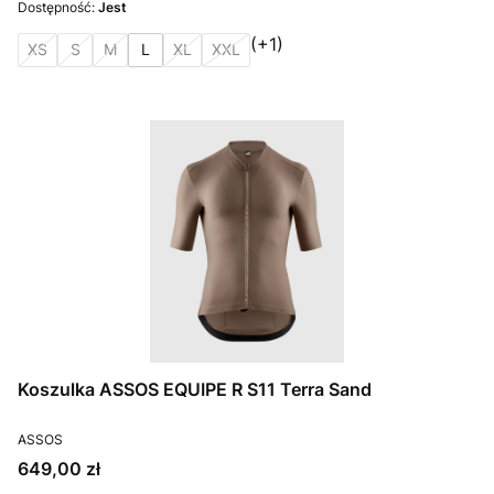
Dostępność:
Jest
(+1)
XS
S
M
L
XL
XXL
Koszulka ASSOS EQUIPE R S11 Terra Sand
PRODUCENT
ASSOS
Cena
649,00 zł