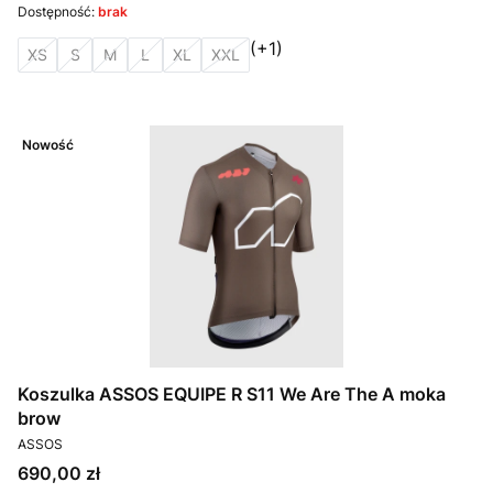
Dostępność:
brak
(+1)
XS
S
M
L
XL
XXL
Nowość
Koszulka ASSOS EQUIPE R S11 We Are The A moka
brow
PRODUCENT
ASSOS
Cena
690,00 zł