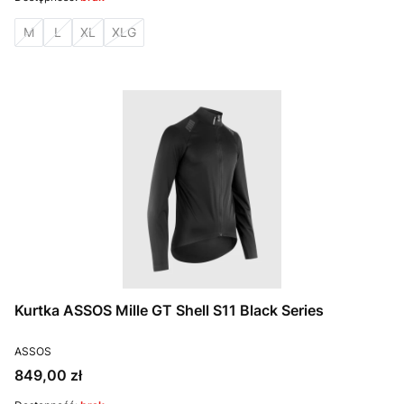
M
L
XL
XLG
Kurtka ASSOS Mille GT Shell S11 Black Series
PRODUCENT
ASSOS
Cena
849,00 zł