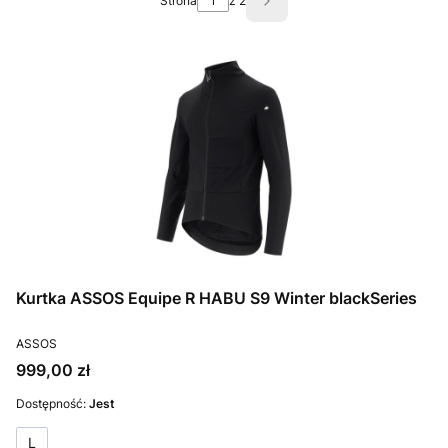
Strona
z 2
Następne produkty
Kurtka ASSOS Equipe R HABU S9 Winter blackSeries
PRODUCENT
ASSOS
Cena
999,00 zł
Dostępność:
Jest
L