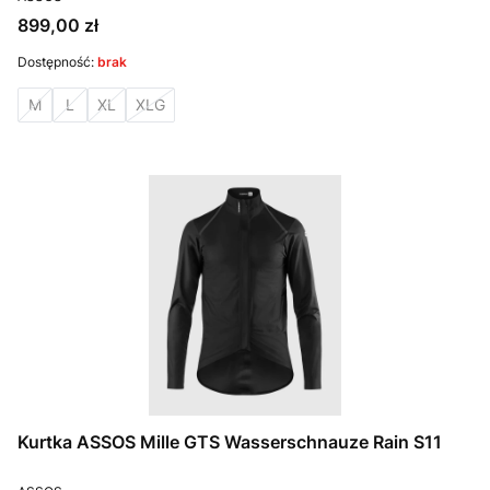
Cena
899,00 zł
Dostępność:
brak
M
L
XL
XLG
Kurtka ASSOS Mille GTS Wasserschnauze Rain S11
PRODUCENT