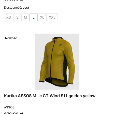
Dostępność:
Jest
XS
S
M
L
XL
XXL
Nowość
Kurtka ASSOS Mille GT Wind S11 golden yellow
PRODUCENT
ASSOS
Cena