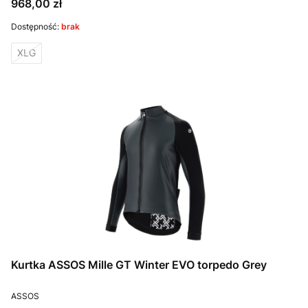
Cena
968,00 zł
Dostępność:
brak
XLG
Kurtka ASSOS Mille GT Winter EVO torpedo Grey
PRODUCENT
ASSOS