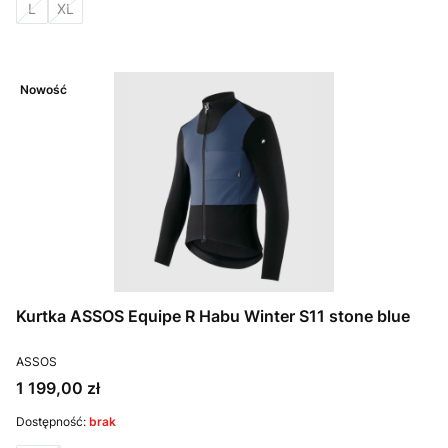
L
XL
Nowość
Kurtka ASSOS Equipe R Habu Winter S11 stone blue
PRODUCENT
ASSOS
Cena
1 199,00 zł
Dostępność:
brak