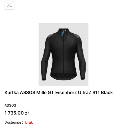
XL
Kurtka ASSOS Mille GT Eisenherz UltraZ S11 Black
PRODUCENT
ASSOS
Cena
1 735,00 zł
Dostępność:
brak