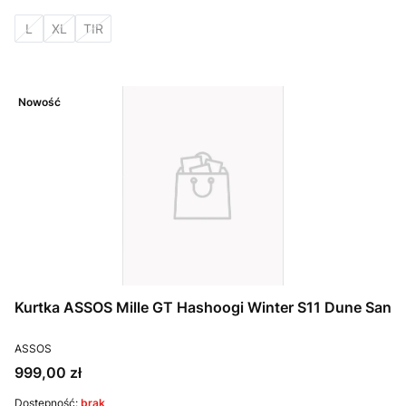
L
XL
TIR
Nowość
Kurtka ASSOS Mille GT Hashoogi Winter S11 Dune San
PRODUCENT
ASSOS
Cena
999,00 zł
Dostępność:
brak