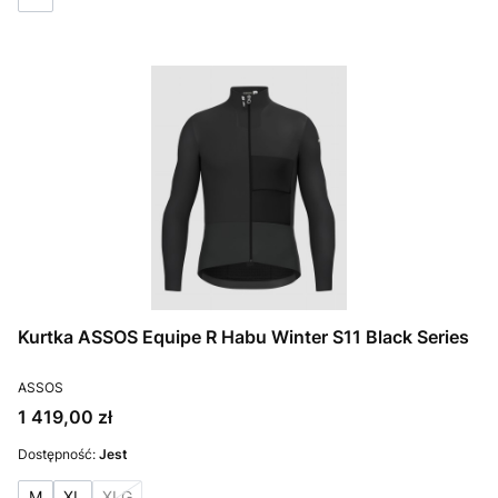
Kurtka ASSOS Equipe R Habu Winter S11 Black Series
PRODUCENT
ASSOS
Cena
1 419,00 zł
Dostępność:
Jest
M
XL
XLG