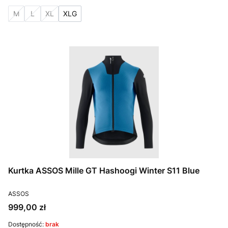
M
L
XL
XLG
Kurtka ASSOS Mille GT Hashoogi Winter S11 Blue
PRODUCENT
ASSOS
Cena
999,00 zł
Dostępność:
brak