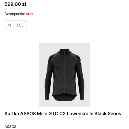
Cena
599,00 zł
Dostępność:
brak
M
XLG
Kurtka ASSOS Mille GTC C2 Lowenkralle Black Series
PRODUCENT
ASSOS