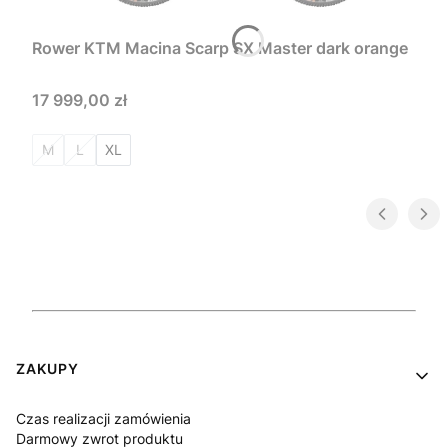
Rower KTM Macina Scarp SX Master dark orange
Cena
17 999,00 zł
M
L
XL
Linki w stopce
ZAKUPY
Czas realizacji zamówienia
Darmowy zwrot produktu