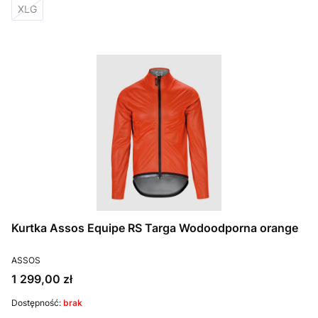
XLG
Kurtka Assos Equipe RS Targa Wodoodporna orange
PRODUCENT
ASSOS
Cena
1 299,00 zł
Dostępność:
brak