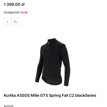
Cena
1 269,00 zł
Dostępność:
brak
L
XL
Kurtka ASSOS Mille GTS Spring Fall C2 blackSeries
PRODUCENT
ASSOS