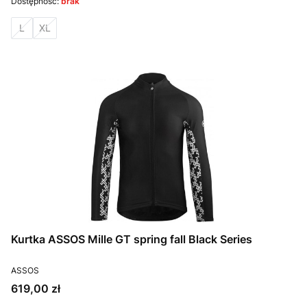
Dostępność:
brak
L
XL
Kurtka ASSOS Mille GT spring fall Black Series
PRODUCENT
ASSOS
Cena
619,00 zł