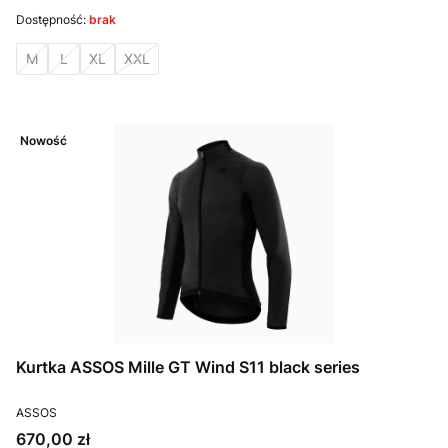
Dostępność:
brak
M
L
XL
XXL
Nowość
Kurtka ASSOS Mille GT Wind S11 black series
PRODUCENT
ASSOS
Cena
670,00 zł