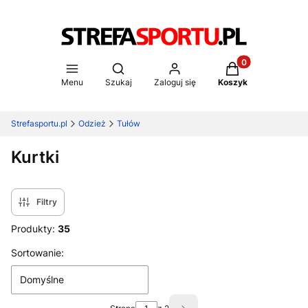
Produkty w koszy
Otwórz wyszukiwarkę
Menu
Szukaj
Zaloguj się
Koszyk
Strefasportu.pl
Odzież
Tułów
Kurtki
Filtry
Produkty:
35
Lista produktów
Sortowanie:
Domyślne