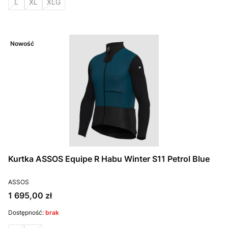
L
XL
XLG
Nowość
Kurtka ASSOS Equipe R Habu Winter S11 Petrol Blue
PRODUCENT
ASSOS
Cena
1 695,00 zł
Dostępność:
brak