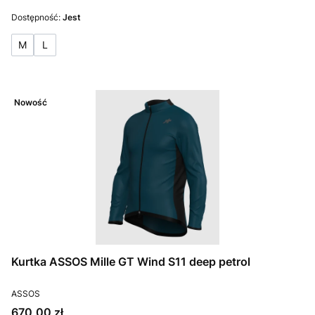
Dostępność:
Jest
M
L
Nowość
Kurtka ASSOS Mille GT Wind S11 deep petrol
PRODUCENT
ASSOS
Cena
670,00 zł