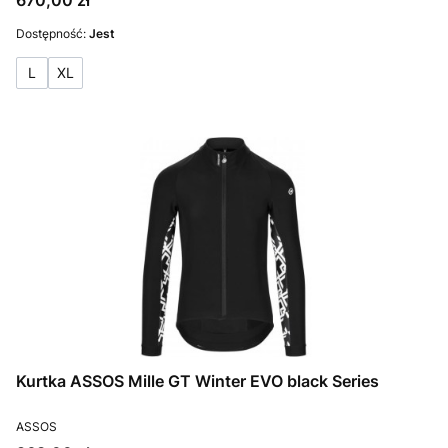
670,00 zł
Dostępność:
Jest
L
XL
Kurtka ASSOS Mille GT Winter EVO black Series
PRODUCENT
ASSOS