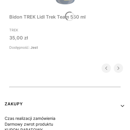
Bidon TREK Lidl Trek Team 550 ml
PRODUCENT
TREK
Cena
35,00 zł
Dostępność:
Jest
Linki w stopce
ZAKUPY
Czas realizacji zamówienia
Darmowy zwrot produktu
KUPON RABATOWY