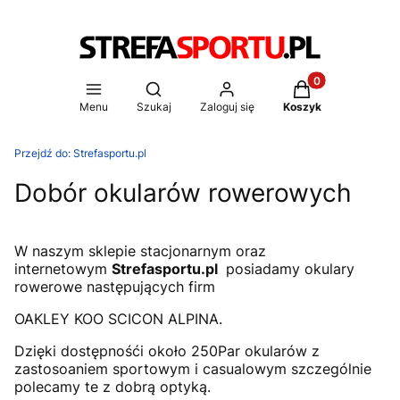
Produkty w koszy
Otwórz wyszukiwarkę
Menu
Szukaj
Zaloguj się
Koszyk
Przejdź do:
Strefasportu.pl
Dobór okularów rowerowych
W naszym sklepie stacjonarnym oraz
internetowym
Strefasportu.pl
posiadamy okulary
rowerowe następujących firm
OAKLEY KOO SCICON ALPINA.
Dzięki dostępnośći około 250Par okularów z
zastosoaniem sportowym i casualowym szczególnie
polecamy te z dobrą optyką.