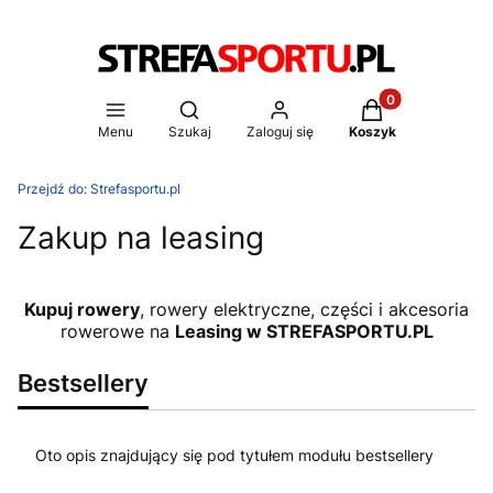
Produkty w koszy
Otwórz wyszukiwarkę
Menu
Szukaj
Zaloguj się
Koszyk
Przejdź do:
Strefasportu.pl
Zakup na leasing
Kupuj rowery
, rowery elektryczne, części i akcesoria
rowerowe na
Leasing w STREFASPORTU.PL
Bestsellery
Oto opis znajdujący się pod tytułem modułu bestsellery