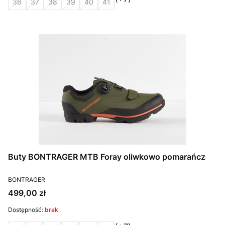
36
37
38
39
40
41
Buty BONTRAGER MTB Foray oliwkowo pomarańcz
PRODUCENT
BONTRAGER
Cena
499,00 zł
Dostępność:
brak