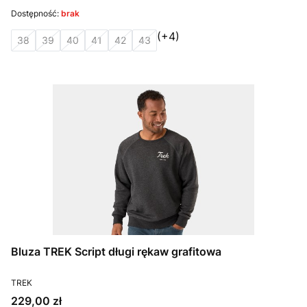
Dostępność:
brak
(+4)
38
39
40
41
42
43
Bluza TREK Script długi rękaw grafitowa
PRODUCENT
TREK
Cena
229,00 zł