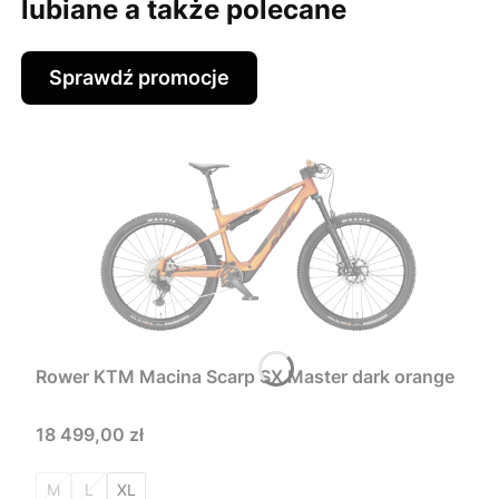
lubiane a także polecane
Sprawdź promocje
Rower KTM Macina Scarp SX Master dark orange
Cena
18 499,00 zł
M
L
XL