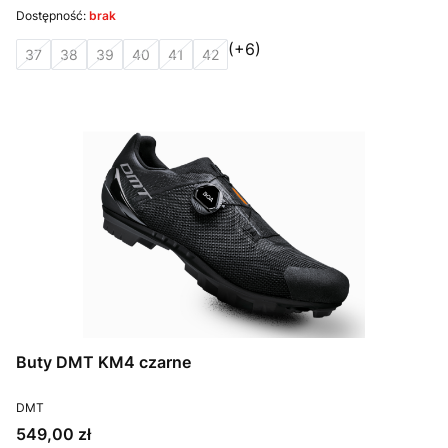
Dostępność:
brak
(+6)
37
38
39
40
41
42
Buty DMT KM4 czarne
PRODUCENT
DMT
Cena
549,00 zł