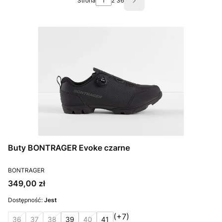
Strona
z 36
Następne produkty
Buty BONTRAGER Evoke czarne
PRODUCENT
BONTRAGER
Cena
349,00 zł
Dostępność:
Jest
(+7)
36
37
38
39
40
41