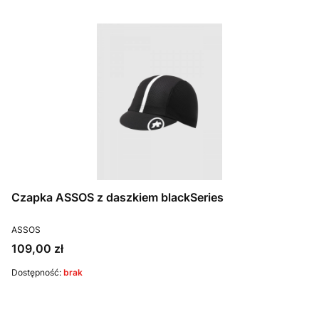
Czapka ASSOS z daszkiem blackSeries
PRODUCENT
ASSOS
Cena
109,00 zł
Dostępność:
brak