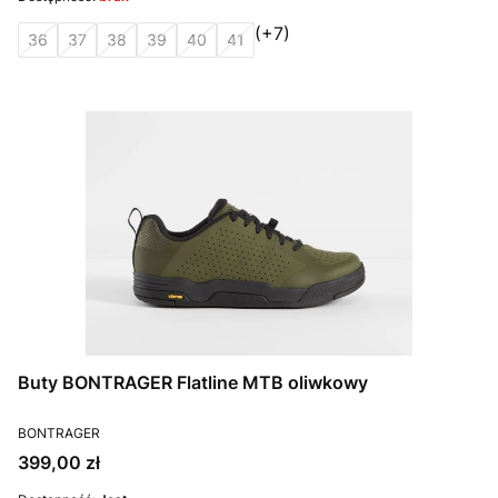
(+7)
36
37
38
39
40
41
Buty BONTRAGER Flatline MTB oliwkowy
PRODUCENT
BONTRAGER
Cena
399,00 zł