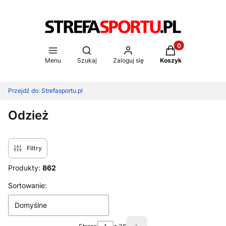
Produkty w koszy
Otwórz wyszukiwarkę
Menu
Szukaj
Zaloguj się
Koszyk
Przejdź do:
Strefasportu.pl
Odzież
Filtry
Produkty:
862
Lista produktów
Sortowanie:
Domyślne