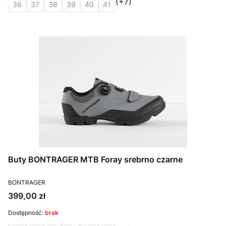
(+7)
36
37
38
39
40
41
Buty BONTRAGER MTB Foray srebrno czarne
PRODUCENT
BONTRAGER
Cena
399,00 zł
Dostępność:
brak