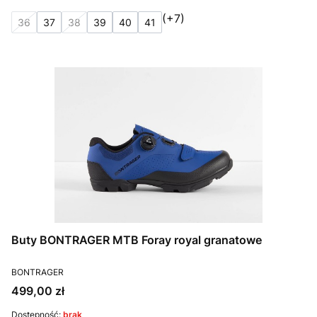
(+7)
36
37
38
39
40
41
Buty BONTRAGER MTB Foray royal granatowe
PRODUCENT
BONTRAGER
Cena
499,00 zł
Dostępność:
brak