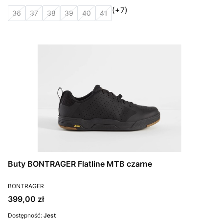
(+7)
36
37
38
39
40
41
Buty BONTRAGER Flatline MTB czarne
PRODUCENT
BONTRAGER
Cena
399,00 zł
Dostępność:
Jest