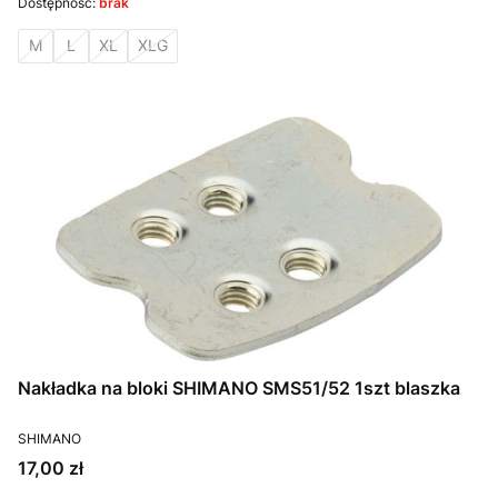
Dostępność:
brak
M
L
XL
XLG
Nakładka na bloki SHIMANO SMS51/52 1szt blaszka
PRODUCENT
SHIMANO
Cena
17,00 zł