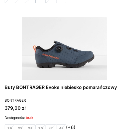
Buty BONTRAGER Evoke niebiesko pomarańczowy
PRODUCENT
BONTRAGER
Cena
379,00 zł
Dostępność:
brak
(+6)
36
37
38
39
40
41