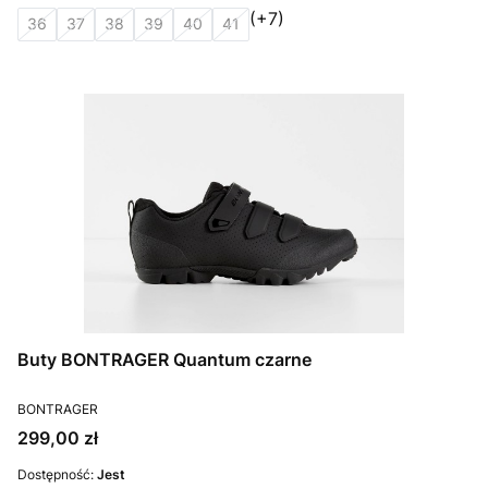
(+7)
36
37
38
39
40
41
Buty BONTRAGER Quantum czarne
PRODUCENT
BONTRAGER
Cena
299,00 zł
Dostępność:
Jest