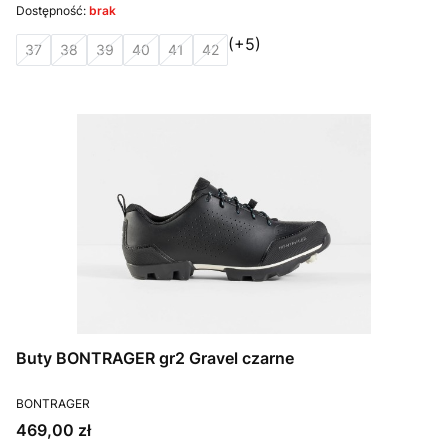
Dostępność:
brak
(+5)
37
38
39
40
41
42
Buty BONTRAGER gr2 Gravel czarne
PRODUCENT
BONTRAGER
Cena
469,00 zł