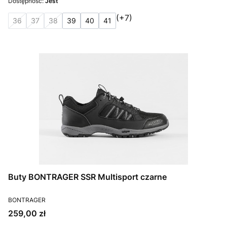
Dostępność:
Jest
(+7)
36
37
38
39
40
41
Buty BONTRAGER SSR Multisport czarne
PRODUCENT
BONTRAGER
Cena
259,00 zł