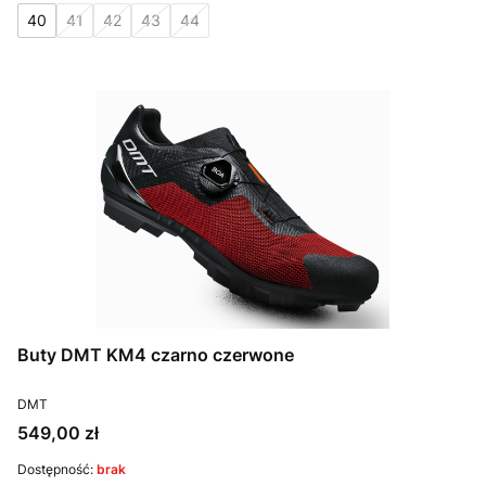
40
41
42
43
44
Buty DMT KM4 czarno czerwone
PRODUCENT
DMT
Cena
549,00 zł
Dostępność:
brak