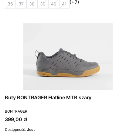
(+7)
36
37
38
39
40
41
Buty BONTRAGER Flatline MTB szary
PRODUCENT
BONTRAGER
Cena
399,00 zł
Dostępność:
Jest