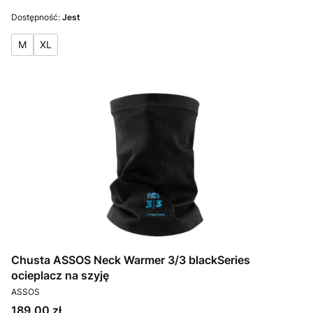
Dostępność:
Jest
M
XL
Chusta ASSOS Neck Warmer 3/3 blackSeries
ocieplacz na szyję
PRODUCENT
ASSOS
Cena
189,00 zł