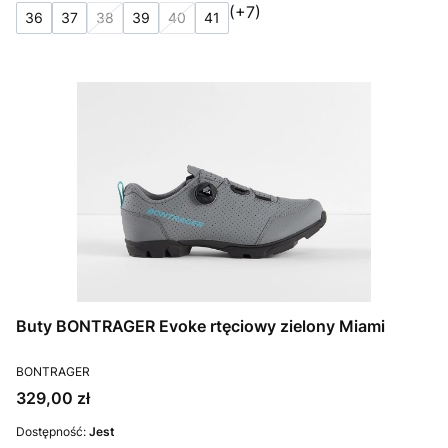
(+7)
36
37
38
39
40
41
Buty BONTRAGER Evoke rtęciowy zielony Miami
PRODUCENT
BONTRAGER
Cena
329,00 zł
Dostępność:
Jest