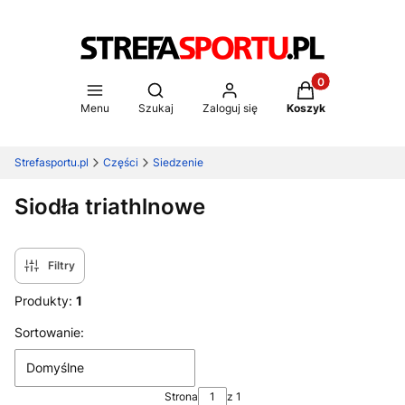
Produkty w koszy
Otwórz wyszukiwarkę
Menu
Szukaj
Zaloguj się
Koszyk
Strefasportu.pl
Części
Siedzenie
Siodła triathlnowe
Filtry
Produkty:
1
Lista produktów
Sortowanie:
Domyślne
Strona
z 1