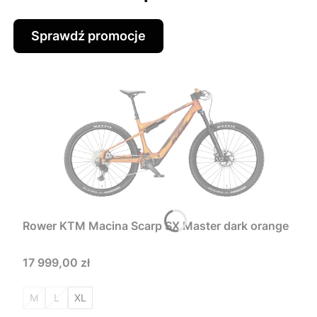
Sprawdź promocje
Rower KTM Macina Scarp SX Master dark orange
Cena
17 999,00 zł
M
L
XL