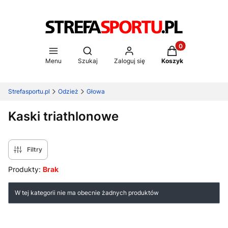
Produkty w koszy
Otwórz wyszukiwarkę
Menu
Szukaj
Zaloguj się
Koszyk
Strefasportu.pl
Odzież
Głowa
Kaski triathlonowe
Filtry
Produkty:
Brak
Lista produktów
W tej kategorii nie ma obecnie żadnych produktów