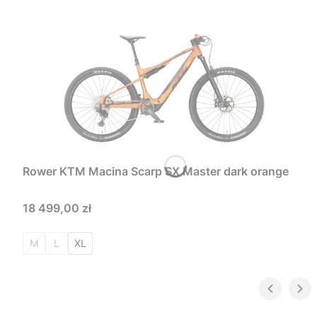
Rower KTM Macina Scarp SX Master dark orange
Cena
18 499,00 zł
M
L
XL