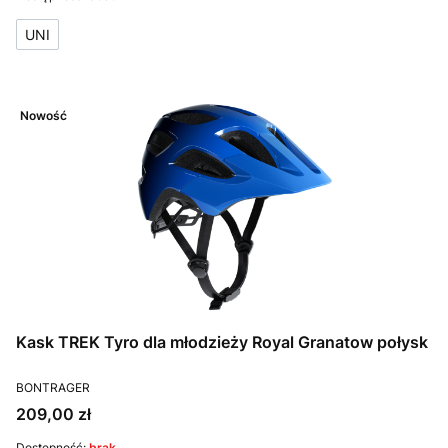
UNI
Nowość
Kask TREK Tyro dla młodzieży Royal Granatow połysk
PRODUCENT
BONTRAGER
Cena
209,00 zł
Dostępność:
brak