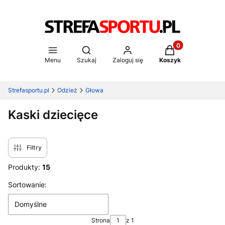
Produkty w koszy
Otwórz wyszukiwarkę
Menu
Szukaj
Zaloguj się
Koszyk
Strefasportu.pl
Odzież
Głowa
Kaski dziecięce
Filtry
Produkty:
15
Lista produktów
Sortowanie:
Domyślne
Strona
z 1