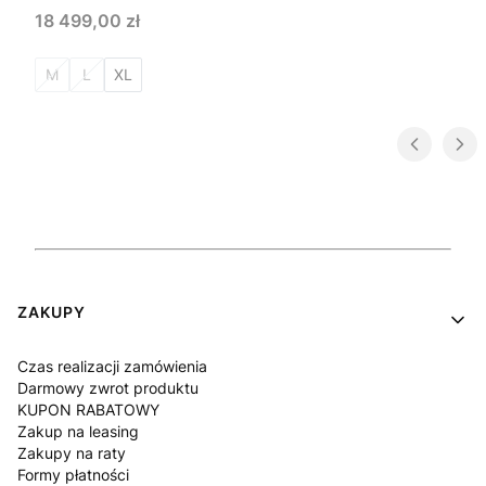
Cena
18 499,00 zł
M
L
XL
Linki w stopce
ZAKUPY
Czas realizacji zamówienia
Darmowy zwrot produktu
KUPON RABATOWY
Zakup na leasing
Zakupy na raty
Formy płatności