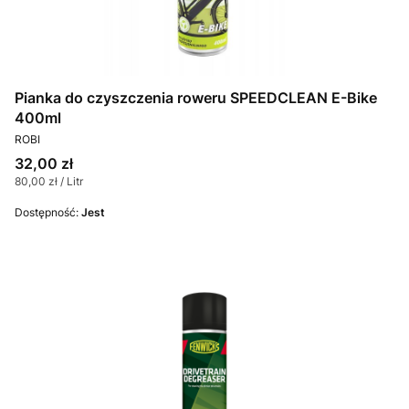
Pianka do czyszczenia roweru SPEEDCLEAN E-Bike
400ml
PRODUCENT
ROBI
Cena
32,00 zł
Cena jednostkowa
80,00 zł / Litr
Dostępność:
Jest