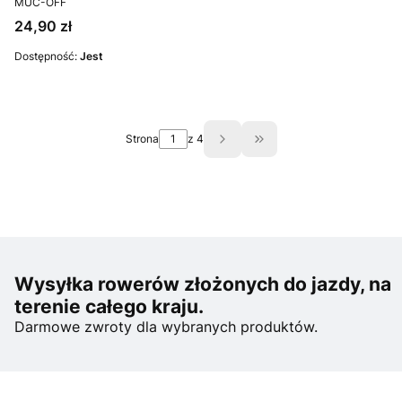
MUC-OFF
Cena
24,90 zł
Dostępność:
Jest
Strona
z 4
Przejdź do ostatniej st
Wysyłka rowerów złożonych do jazdy, na
terenie całego kraju.
Darmowe zwroty dla wybranych produktów.