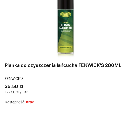
Pianka do czyszczenia łańcucha FENWICK'S 200ML
PRODUCENT
FENWICK'S
Cena
35,50 zł
Cena jednostkowa
177,50 zł / Litr
Dostępność:
brak