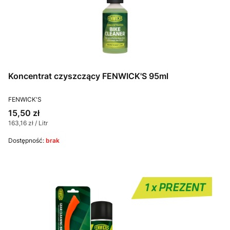
Koncentrat czyszczący FENWICK'S 95ml
PRODUCENT
FENWICK'S
Cena
15,50 zł
Cena jednostkowa
163,16 zł / Litr
Dostępność:
brak