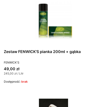
Zestaw FENWICK'S pianka 200ml + gąbka
PRODUCENT
FENWICK'S
Cena
49,00 zł
Cena jednostkowa
245,00 zł / Litr
Dostępność:
brak