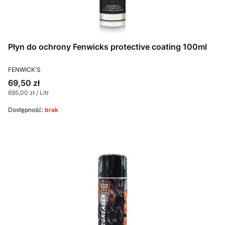
Płyn do ochrony Fenwicks protective coating 100ml
PRODUCENT
FENWICK'S
Cena
69,50 zł
Cena jednostkowa
695,00 zł / Litr
Dostępność:
brak