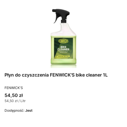
Płyn do czyszczenia FENWICK'S bike cleaner 1L
PRODUCENT
FENWICK'S
Cena
54,50 zł
Cena jednostkowa
54,50 zł / Litr
Dostępność:
Jest