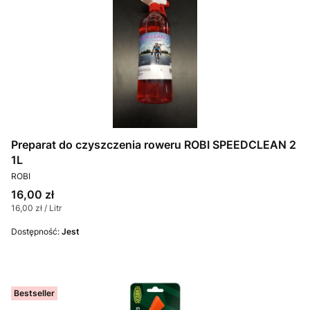
Preparat do czyszczenia roweru ROBI SPEEDCLEAN 2
1L
PRODUCENT
ROBI
Cena
16,00 zł
Cena jednostkowa
16,00 zł / Litr
Dostępność:
Jest
Bestseller