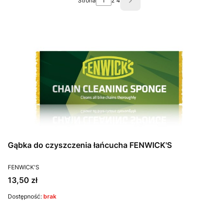
Strona
z 4
Następne produkty
Gąbka do czyszczenia łańcucha FENWICK'S
PRODUCENT
FENWICK'S
Cena
13,50 zł
Dostępność:
brak