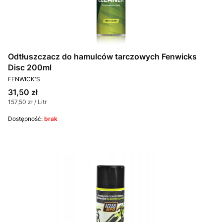
Odtłuszczacz do hamulców tarczowych Fenwicks
Disc 200ml
PRODUCENT
FENWICK'S
Cena
31,50 zł
Cena jednostkowa
157,50 zł / Litr
Dostępność:
brak