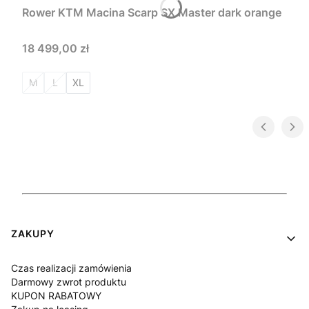
Rower KTM Macina Scarp SX Master dark orange
Cena
18 499,00 zł
M
L
XL
Linki w stopce
ZAKUPY
Czas realizacji zamówienia
Darmowy zwrot produktu
KUPON RABATOWY