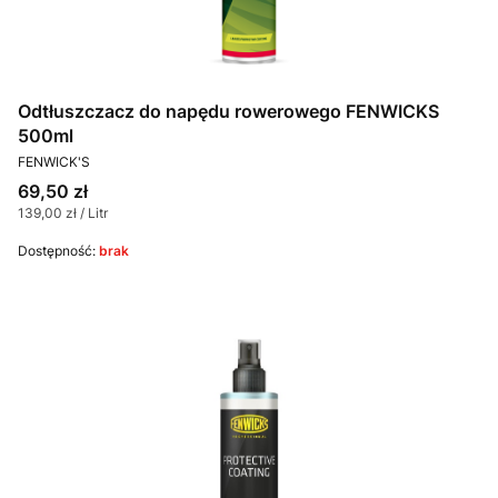
Odtłuszczacz do napędu rowerowego FENWICKS
500ml
PRODUCENT
FENWICK'S
Cena
69,50 zł
Cena jednostkowa
139,00 zł / Litr
Dostępność:
brak