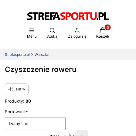
Produkty w koszy
Otwórz wyszukiwarkę
Menu
Szukaj
Zaloguj się
Koszyk
Strefasportu.pl
Warsztat
Czyszczenie roweru
Filtry
Produkty:
80
Lista produktów
Sortowanie:
Domyślne