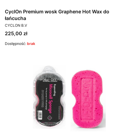
CyclOn Premium wosk Graphene Hot Wax do
łańcucha
PRODUCENT
CYCLON B.V
Cena
225,00 zł
Dostępność:
brak