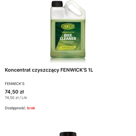
Koncentrat czyszczący FENWICK'S 1L
PRODUCENT
FENWICK'S
Cena
74,50 zł
Cena jednostkowa
74,50 zł / Litr
Dostępność:
brak