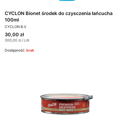
CYCLON Bionet środek do czysczenia łańcucha
100ml
PRODUCENT
CYCLON B.V
Cena
30,00 zł
Cena jednostkowa
300,00 zł / Litr
Dostępność:
brak