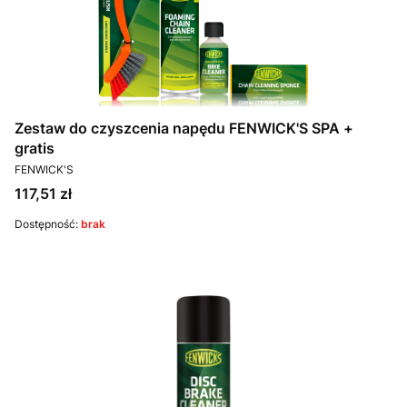
Zestaw do czyszcenia napędu FENWICK'S SPA +
gratis
PRODUCENT
FENWICK'S
Cena
117,51 zł
Dostępność:
brak