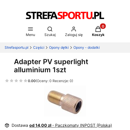
Produkty w koszy
Otwórz wyszukiwarkę
Menu
Szukaj
Zaloguj się
Koszyk
Strefasportu.pl
Części
Opony dętki
Opony - dodatki
Adapter PV superlight
alluminium 1szt
0.00
(Oceny: 0 Recenzje: 0)
Dostawa
od 14,00 zł
- Paczkomaty INPOST (Polska)