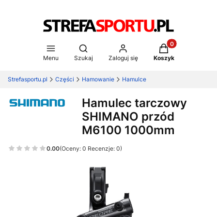
Produkty w koszy
Otwórz wyszukiwarkę
Menu
Szukaj
Zaloguj się
Koszyk
Strefasportu.pl
Części
Hamowanie
Hamulce
Hamulec tarczowy
SHIMANO przód
M6100 1000mm
0.00
(Oceny: 0 Recenzje: 0)