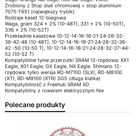
Zrobiony z Stop stali chromowej + stop aluminium
7075-T651 (największy trybik)
Rodzaje kaset 12-biegowa
Waga, gram 324 ± 2% (10-48T), 331 ± 2% (10-50T),
336 ± 2% (10-52T)
Przekładnie kasetowe 10-12-14-16-18-21-24-28-32-
36-42-48 (10-48T), 10-12-14-16-18-21-24-28-32-36-
42 -50 (10-50 T), 10-12-14-16-18-21-24-28-32-37-44-
52 (10-52 T)
Kompatybilne tylne przerzutki SRAM 12-rzędowa: XX1
Eagle, X01 Eagle, GX Eagle, NX Eagle. Shimano 12-
rzędowa: tylko wersja RD-M7100 (SLX), RD-M8100
(XT), RD-M9100 (XTR) SGS (długa klatka)
Kompatybilność z Freehub SRAM XD
Kompatybilny z rowerem elektrycznym Nie
Polecane produkty