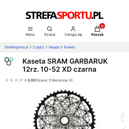
Produkty w koszy
Otwórz wyszukiwarkę
Menu
Szukaj
Zaloguj się
Koszyk
Strefasportu.pl
Części
Napęd
Kasety
Kaseta SRAM GARBARUK
12rz. 10-52 XD czarna
0.00
(Oceny: 0 Recenzje: 0)