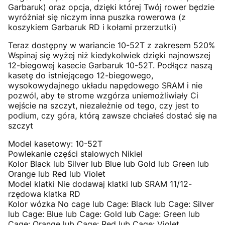
Garbaruk) oraz opcja, dzięki której Twój rower będzie
wyróżniał się niczym inna puszka rowerowa (z
koszykiem Garbaruk RD i kołami przerzutki)
Teraz dostępny w wariancie 10-52T z zakresem 520%
Wspinaj się wyżej niż kiedykolwiek dzięki najnowszej
12-biegowej kasecie Garbaruk 10-52T. Podłącz naszą
kasetę do istniejącego 12-biegowego,
wysokowydajnego układu napędowego SRAM i nie
pozwól, aby te strome wzgórza uniemożliwiały Ci
wejście na szczyt, niezależnie od tego, czy jest to
podium, czy góra, którą zawsze chciałeś dostać się na
szczyt
Model kasetowy: 10-52T
Powlekanie części stalowych Nikiel
Kolor Black lub Silver lub Blue lub Gold lub Green lub
Orange lub Red lub Violet
Model klatki Nie dodawaj klatki lub SRAM 11/12-
rzędowa klatka RD
Kolor wózka No cage lub Cage: Black lub Cage: Silver
lub Cage: Blue lub Cage: Gold lub Cage: Green lub
Cage: Orange lub Cage: Red lub Cage: Violet