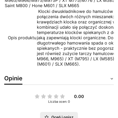
M965/M966/M975/M975P / XT M775/M776 / LX M585 /
Saint M800 / Hone M601 / SLX M665
Klocki dwuskładnikowe do hamulców t
połączenia dwóch różnych mieszanek: c
krawędziach klocka oraz organicznej w c
kombinacji udało się połączyć doskona
temperaturze klocków spiekanych z dob
Opis produktu
jaką zapewniają klocki organiczne. Do te
długotrwałego hamowania spada o ok. 
spiekanych - praktycznie bez pogorsze
jest również zużycie tarczy hamulcowe
M966, M965) / XT (M795) / LX (M585) /
(M601) / SLX (M665).
Opinie
0.00
Liczba ocen: 0
Oceń i opisz