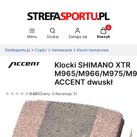
Produkty w koszy
Otwórz wyszukiwarkę
Menu
Szukaj
Zaloguj się
Koszyk
Strefasportu.pl
Części
Hamowanie
Klocki hamulcowe
Klocki SHIMANO XTR
M965/M966/M975/M
ACCENT dwuskł
0.00
(Oceny: 0 Recenzje: 0)