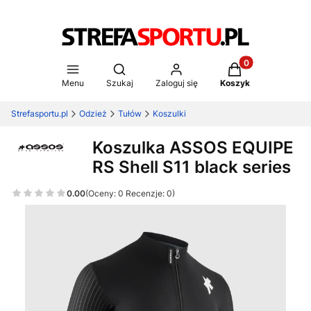
Produkty w koszy
Otwórz wyszukiwarkę
Menu
Szukaj
Zaloguj się
Koszyk
Strefasportu.pl
Odzież
Tułów
Koszulki
Koszulka ASSOS EQUIPE
RS Shell S11 black series
0.00
(Oceny: 0 Recenzje: 0)