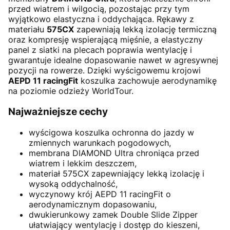
przed wiatrem i wilgocią, pozostając przy tym
wyjątkowo elastyczna i oddychająca. Rękawy z
materiału
575CX
zapewniają lekką izolację termiczną
oraz kompresję wspierającą mięśnie, a elastyczny
panel z siatki na plecach poprawia wentylację i
gwarantuje idealne dopasowanie nawet w agresywnej
pozycji na rowerze. Dzięki wyścigowemu krojowi
AEPD 11 racingFit
koszulka zachowuje aerodynamikę
na poziomie odzieży WorldTour.
Najważniejsze cechy
wyścigowa koszulka ochronna do jazdy w
zmiennych warunkach pogodowych,
membrana DIAMOND Ultra chroniąca przed
wiatrem i lekkim deszczem,
materiał 575CX zapewniający lekką izolację i
wysoką oddychalność,
wyczynowy krój AEPD 11 racingFit o
aerodynamicznym dopasowaniu,
dwukierunkowy zamek Double Slide Zipper
ułatwiający wentylację i dostęp do kieszeni,