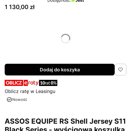
Dostępność:
Jest
Cena
1 130,00 zł
Wybierz wariant produktu:
Rozmiary mogą różnić się ceną i czasem wysyłki
*
Rozmiar
M
L
XL
Dodaj do koszyka
Oblicz ratę w Leasingu
Nowość
ASSOS EQUIPE RS Shell Jersey S11
Black Series - wyścigowa koszulka