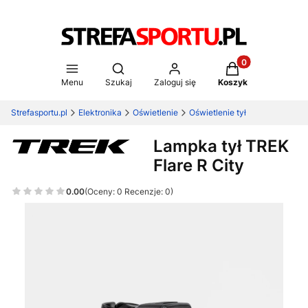
Produkty w koszy
Otwórz wyszukiwarkę
Menu
Szukaj
Zaloguj się
Koszyk
Strefasportu.pl
Elektronika
Oświetlenie
Oświetlenie tył
Lampka tył TREK
Flare R City
0.00
(Oceny: 0 Recenzje: 0)