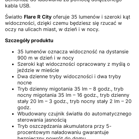
kabla USB.
Światło
Flare R City
oferuje 35 lumenów i szeroki kąt
widoczności, dzięki czemu będziesz się rzucać w
oczy na ulicach miast, w dzień i w nocy.
Szczegóły produktu
35 lumenów oznacza widoczność na dystansie
900 m w dzień i w nocy
Szeroki kąt widoczności opracowany z myślą o
jeździe w mieście
Dwa dzienne tryby widoczności i dwa tryby
nocne
Tryb dzienny migotania 35 lm – 8 godz., tryb
nocny migotania 35 lm – 16 godz., tryb dzienny
stały 20 lm – 3 godz., tryb nocny stały 2 lm – 20
godz.
Wbudowany czujnik światła do automatycznego
sterowania jasnością
Tryb oszczędzania akumulatora przy 5-
procentowym naładowaniu gwarantuje
bezpieczny powrót do domu