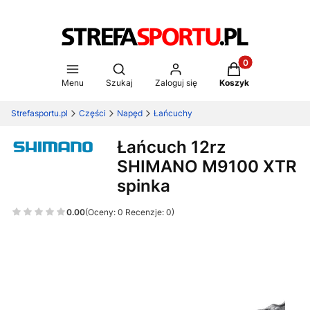
Produkty w koszy
Otwórz wyszukiwarkę
Menu
Szukaj
Zaloguj się
Koszyk
Strefasportu.pl
Części
Napęd
Łańcuchy
Łańcuch 12rz
SHIMANO M9100 XTR
spinka
0.00
(Oceny: 0 Recenzje: 0)