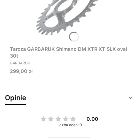
Tarcza GARBARUK Shimano DM XTR XT SLX oval
30t
PRODUCENT
GARBARUK
Cena
299,00 zł
Opinie
0.00
Liczba ocen: 0