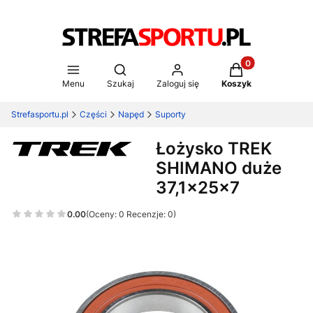
Produkty w koszy
Otwórz wyszukiwarkę
Menu
Szukaj
Zaloguj się
Koszyk
Strefasportu.pl
Części
Napęd
Suporty
Łożysko TREK
SHIMANO duże
37,1x25x7
0.00
(Oceny: 0 Recenzje: 0)