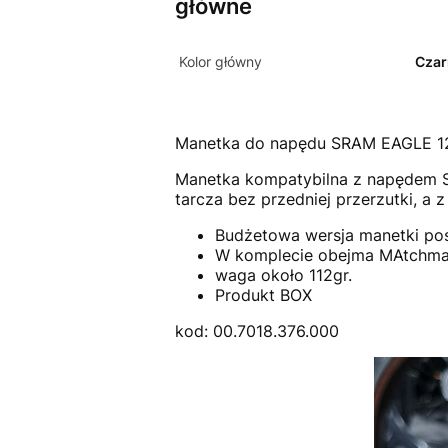
główne
Kolor główny
Czar
Manetka do napędu SRAM EAGLE 12
Manetka kompatybilna z napędem SR
tarcza bez przedniej przerzutki, a 
Budżetowa wersja manetki pos
W komplecie obejma MAtchma
waga około 112gr.
Produkt BOX
kod: 00.7018.376.000