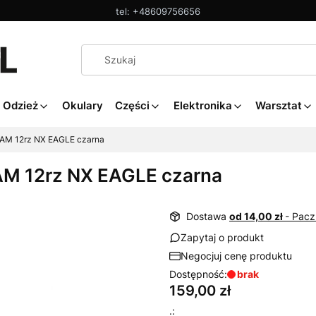
tel: +48609756656
Odzież
Okulary
Części
Elektronika
Warsztat
AM 12rz NX EAGLE czarna
M 12rz NX EAGLE czarna
Dostawa
od 14,00 zł
- Pac
Zapytaj o produkt
Negocjuj cenę produktu
Dostępność:
brak
Cena
159,00 zł
.: