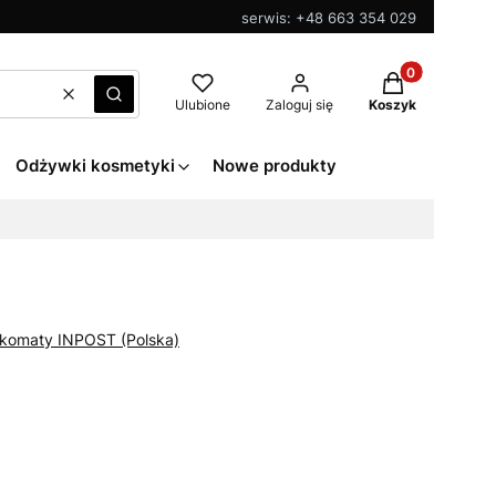
serwis: +48 663 354 029
Produkty w kos
Wyczyść
Szukaj
Ulubione
Zaloguj się
Koszyk
Odżywki kosmetyki
Nowe produkty
zkomaty INPOST (Polska)