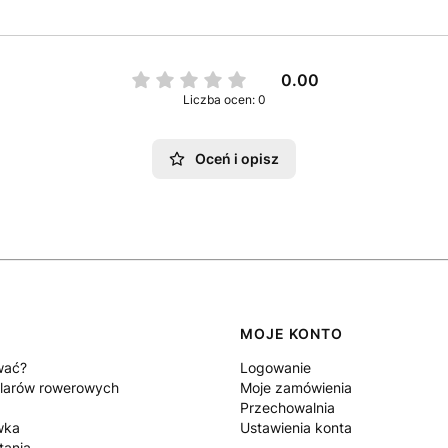
0.00
Liczba ocen: 0
Oceń i opisz
MOJE KONTO
wać?
Logowanie
larów rowerowych
Moje zamówienia
Przechowalnia
wka
Ustawienia konta
tania