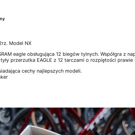
ny
rz. Model NX
AM eagle obsługująca 12 biegów tylnych. Współgra z napę
z tyły przerzutka EAGLE z 12 tarczami o rozpiętości prawi
iadająca cechy najlepszych modeli.
ker