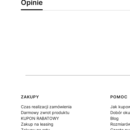
Opinie
Linki w stopce
ZAKUPY
POMOC
Czas realizacji zamówienia
Jak kupo
Darmowy zwrot produktu
Dobór oku
KUPON RABATOWY
Blog
Zakup na leasing
Rozmiaró
Zakupy na raty
Częste py