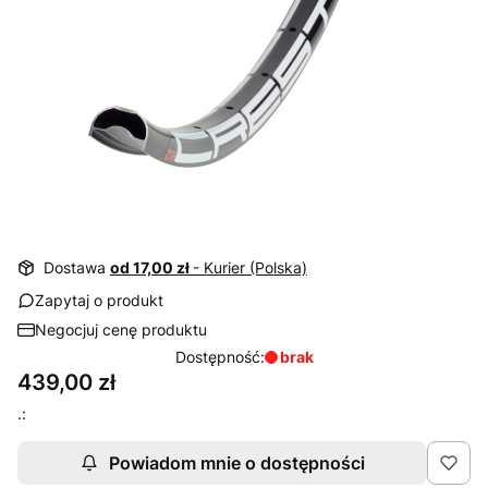
Dostawa
od 17,00 zł
- Kurier (Polska)
Zapytaj o produkt
Negocjuj cenę produktu
Dostępność:
brak
Cena
439,00 zł
.:
Powiadom mnie o dostępności