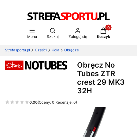
Produkty w koszy
Otwórz wyszukiwarkę
Menu
Szukaj
Zaloguj się
Koszyk
Strefasportu.pl
Części
Koła
Obręcze
Obręcz No
Tubes ZTR
crest 29 MK3
32H
0.00
(Oceny: 0 Recenzje: 0)