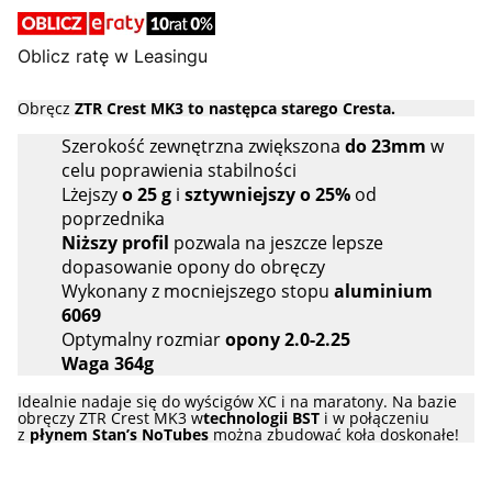
Oblicz ratę w Leasingu
Obręcz
ZTR Crest MK3 to następca starego Cresta.
Szerokość zewnętrzna zwiększona
do 23mm
w
celu poprawienia stabilności
Lżejszy
o 25 g
i
sztywniejszy o 25%
od
poprzednika
Niższy profil
pozwala na jeszcze lepsze
dopasowanie opony do obręczy
Wykonany z mocniejszego stopu
aluminium
6069
Optymalny rozmiar
opony 2.0-2.25
Waga 364g
Idealnie nadaje się do wyścigów XC i na maratony. Na bazie
obręczy ZTR Crest MK3 w
technologii BST
i w połączeniu
z
płynem Stan’s NoTubes
można zbudować koła doskonałe!