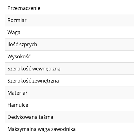
Przeznaczenie
X
Rozmiar
2
Waga
3
Ilość szprych
3
Wysokość
1
Szerokość wewnętrzną
2
Szerokość zewnętrzna
2
Materiał
A
Hamulce
T
Dedykowana taśma
2
Maksymalna waga zawodnika
8