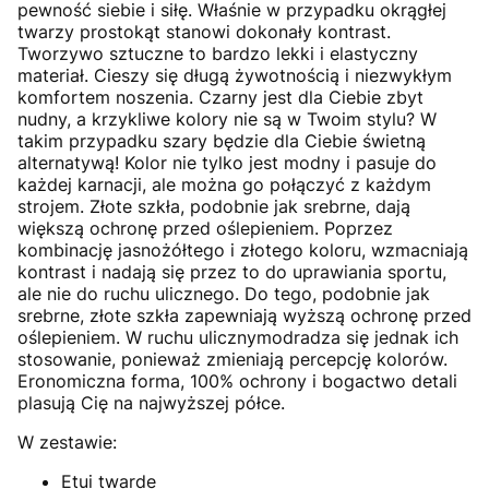
pewność siebie i siłę. Właśnie w przypadku okrągłej
twarzy prostokąt stanowi dokonały kontrast.
Tworzywo sztuczne to bardzo lekki i elastyczny
materiał. Cieszy się długą żywotnością i niezwykłym
komfortem noszenia. Czarny jest dla Ciebie zbyt
nudny, a krzykliwe kolory nie są w Twoim stylu? W
takim przypadku szary będzie dla Ciebie świetną
alternatywą! Kolor nie tylko jest modny i pasuje do
każdej karnacji, ale można go połączyć z każdym
strojem. Złote szkła, podobnie jak srebrne, dają
większą ochronę przed oślepieniem. Poprzez
kombinację jasnożółtego i złotego koloru, wzmacniają
kontrast i nadają się przez to do uprawiania sportu,
ale nie do ruchu ulicznego. Do tego, podobnie jak
srebrne, złote szkła zapewniają wyższą ochronę przed
oślepieniem. W ruchu ulicznymodradza się jednak ich
stosowanie, ponieważ zmieniają percepcję kolorów.
Eronomiczna forma, 100% ochrony i bogactwo detali
plasują Cię na najwyższej półce.
W zestawie:
Etui twarde