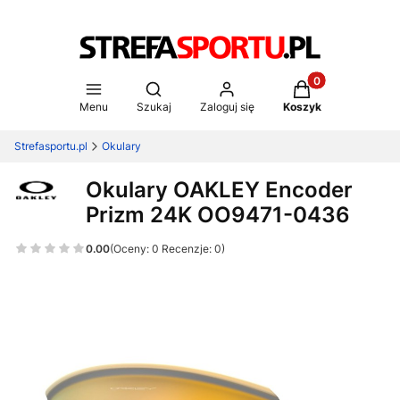
Produkty w koszy
Otwórz wyszukiwarkę
Menu
Szukaj
Zaloguj się
Koszyk
Strefasportu.pl
Okulary
Okulary OAKLEY Encoder
Prizm 24K OO9471-0436
0.00
(Oceny: 0 Recenzje: 0)