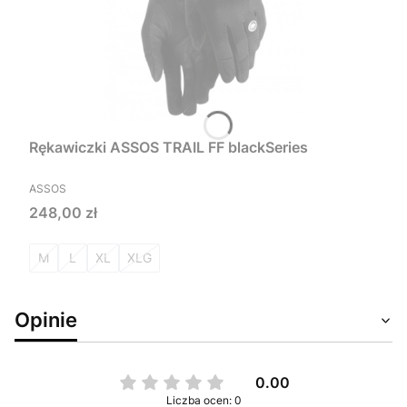
Rękawiczki ASSOS TRAIL FF blackSeries
PRODUCENT
ASSOS
Cena
248,00 zł
M
L
XL
XLG
Opinie
0.00
Liczba ocen: 0