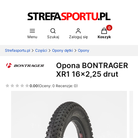
Produkty w koszy
Otwórz wyszukiwarkę
Menu
Szukaj
Zaloguj się
Koszyk
Strefasportu.pl
Części
Opony dętki
Opony
Opona BONTRAGER
XR1 16x2,25 drut
0.00
(Oceny: 0 Recenzje: 0)