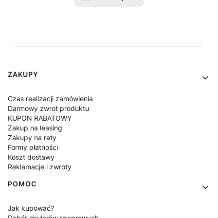
Linki w stopce
ZAKUPY
Czas realizacji zamówienia
Darmowy zwrot produktu
KUPON RABATOWY
Zakup na leasing
Zakupy na raty
Formy płatności
Koszt dostawy
Reklamacje i zwroty
POMOC
Jak kupować?
Dobór okularów rowerowych