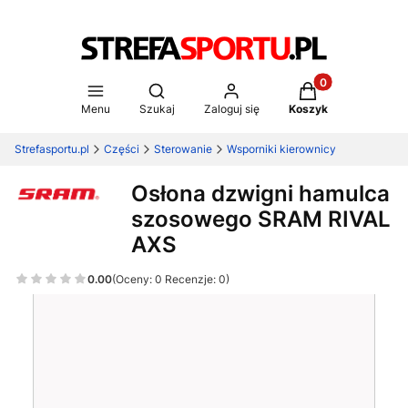
Produkty w koszy
Otwórz wyszukiwarkę
Menu
Szukaj
Zaloguj się
Koszyk
Strefasportu.pl
Części
Sterowanie
Wsporniki kierownicy
Osłona dzwigni hamulca
szosowego SRAM RIVAL
AXS
0.00
(Oceny: 0 Recenzje: 0)