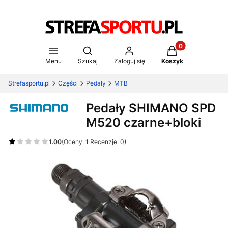
Produkty w koszy
Otwórz wyszukiwarkę
Menu
Szukaj
Zaloguj się
Koszyk
Strefasportu.pl
Części
Pedały
MTB
Pedały SHIMANO SPD
M520 czarne+bloki
1.00
(Oceny: 1 Recenzje: 0)