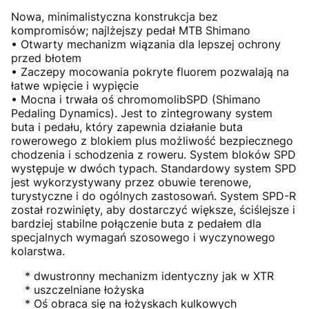
Nowa, minimalistyczna konstrukcja bez
kompromisów; najlżejszy pedał MTB Shimano
• Otwarty mechanizm wiązania dla lepszej ochrony
przed błotem
• Zaczepy mocowania pokryte fluorem pozwalają na
łatwe wpięcie i wypięcie
• Mocna i trwała oś chromomolibSPD (Shimano
Pedaling Dynamics). Jest to zintegrowany system
buta i pedału, który zapewnia działanie buta
rowerowego z blokiem plus możliwość bezpiecznego
chodzenia i schodzenia z roweru. System bloków SPD
występuje w dwóch typach. Standardowy system SPD
jest wykorzystywany przez obuwie terenowe,
turystyczne i do ogólnych zastosowań. System SPD-R
został rozwinięty, aby dostarczyć większe, ściślejsze i
bardziej stabilne połączenie buta z pedałem dla
specjalnych wymagań szosowego i wyczynowego
kolarstwa.
* dwustronny mechanizm identyczny jak w XTR
* uszczelniane łożyska
* Oś obraca się na łożyskach kulkowych