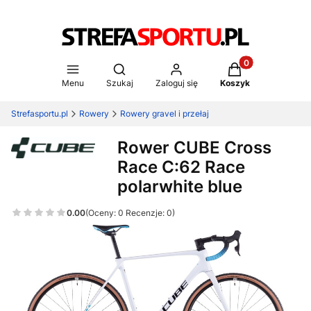
Produkty w koszy
Otwórz wyszukiwarkę
Menu
Szukaj
Zaloguj się
Koszyk
Strefasportu.pl
Rowery
Rowery gravel i przełaj
Rower CUBE Cross
Race C:62 Race
polarwhite blue
0.00
(Oceny: 0 Recenzje: 0)