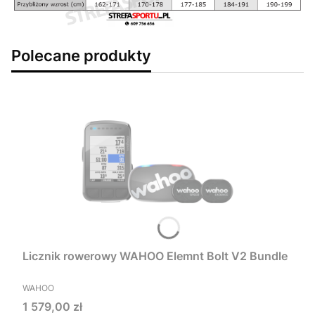
Polecane produkty
Licznik rowerowy WAHOO Elemnt Bolt V2 Bundle
PRODUCENT
WAHOO
Cena
1 579,00 zł