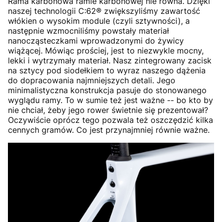
Rama karbonowa ramie karbonowej nie równa. Dzięki
naszej technologii C:62® zwiększyliśmy zawartość
włókien o wysokim module (czyli sztywności), a
następnie wzmocniliśmy powstały materiał
nanocząsteczkami wprowadzonymi do żywicy
wiążącej. Mówiąc prościej, jest to niezwykle mocny,
lekki i wytrzymały materiał. Nasz zintegrowany zacisk
na sztycy pod siodełkiem to wyraz naszego dążenia
do dopracowania najmniejszych detali. Jego
minimalistyczna konstrukcja pasuje do stonowanego
wyglądu ramy. To w sumie też jest ważne -- bo kto by
nie chciał, żeby jego rower świetnie się prezentował?
Oczywiście oprócz tego pozwala też oszczędzić kilka
cennych gramów. Co jest przynajmniej równie ważne.