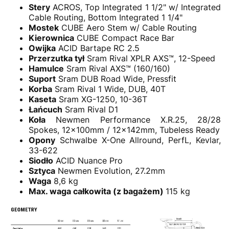
Stery
ACROS, Top Integrated 1 1/2" w/ Integrated
Cable Routing, Bottom Integrated 1 1/4"
Mostek
CUBE Aero Stem w/ Cable Routing
Kierownica
CUBE Compact Race Bar
Owijka
ACID Bartape RC 2.5
Przerzutka tył
Sram Rival XPLR AXS™, 12-Speed
Hamulce
Sram Rival AXS™ (160/160)
Suport
Sram DUB Road Wide, Pressfit
Korba
Sram Rival 1 Wide, DUB, 40T
Kaseta
Sram XG-1250, 10-36T
Łańcuch
Sram Rival D1
Koła
Newmen Performance X.R.25, 28/28
Spokes, 12x100mm / 12x142mm, Tubeless Ready
Opony
Schwalbe X-One Allround, PerfL, Kevlar,
33-622
Siodło
ACID Nuance Pro
Sztyca
Newmen Evolution, 27.2mm
Waga
8,6 kg
Max. waga całkowita (z bagażem)
115 kg