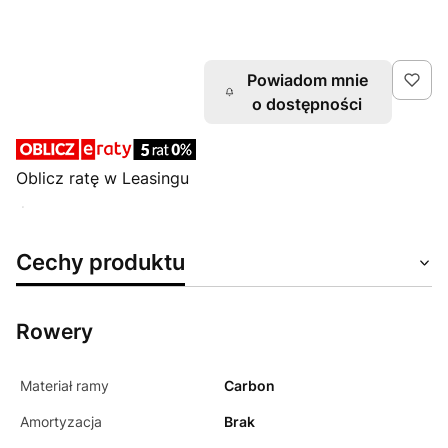
50
53
56
58
61
Powiadom mnie
o dostępności
Oblicz ratę w Leasingu
BlackWeeks
Cechy produktu
Rowery
Materiał ramy
Carbon
Amortyzacja
Brak