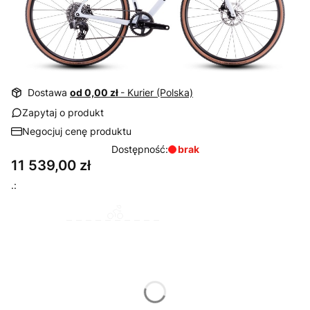
Dostawa
od 0,00 zł
- Kurier (Polska)
Zapytaj o produkt
Negocjuj cenę produktu
Dostępność:
brak
Cena
11 539,00 zł
.:
Wybierz wariant produktu:
Rozmiary mogą różnić się ceną i czasem wysyłki
*
Rozmiar