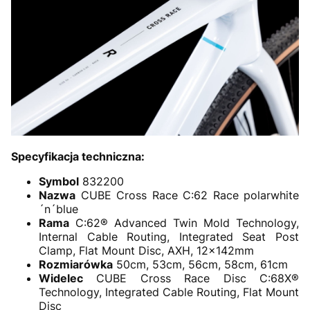
Specyfikacja techniczna:
Symbol
832200
Nazwa
CUBE Cross Race C:62 Race polarwhite
´n´blue
Rama
C:62® Advanced Twin Mold Technology,
Internal Cable Routing, Integrated Seat Post
Clamp, Flat Mount Disc, AXH, 12x142mm
Rozmiarówka
50cm, 53cm, 56cm, 58cm, 61cm
Widelec
CUBE Cross Race Disc C:68X®
Technology, Integrated Cable Routing, Flat Mount
Disc