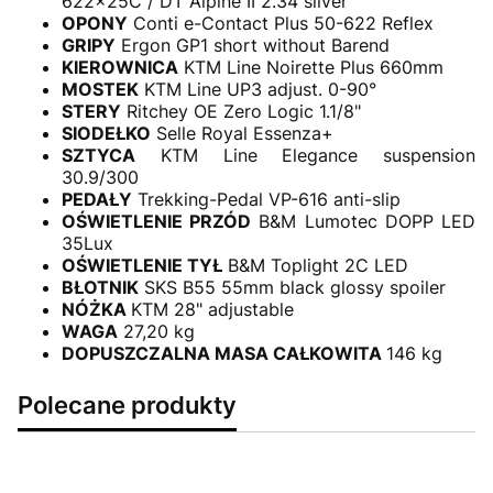
622x25C / DT Alpine II 2.34 silver
OPONY
Conti e-Contact Plus 50-622 Reflex
GRIPY
Ergon GP1 short without Barend
KIEROWNICA
KTM Line Noirette Plus 660mm
MOSTEK
KTM Line UP3 adjust. 0-90°
STERY
Ritchey OE Zero Logic 1.1/8"
SIODEŁKO
Selle Royal Essenza+
SZTYCA
KTM Line Elegance suspension
30.9/300
PEDAŁY
Trekking-Pedal VP-616 anti-slip
OŚWIETLENIE PRZÓD
B&M Lumotec DOPP LED
35Lux
OŚWIETLENIE TYŁ
B&M Toplight 2C LED
BŁOTNIK
SKS B55 55mm black glossy spoiler
NÓŻKA
KTM 28" adjustable
WAGA
27,20 kg
DOPUSZCZALNA MASA CAŁKOWITA
146 kg
Polecane produkty