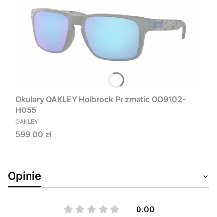
Okulary OAKLEY Holbrook Prizmatic OO9102-
H055
PRODUCENT
OAKLEY
Cena
599,00 zł
Opinie
0.00