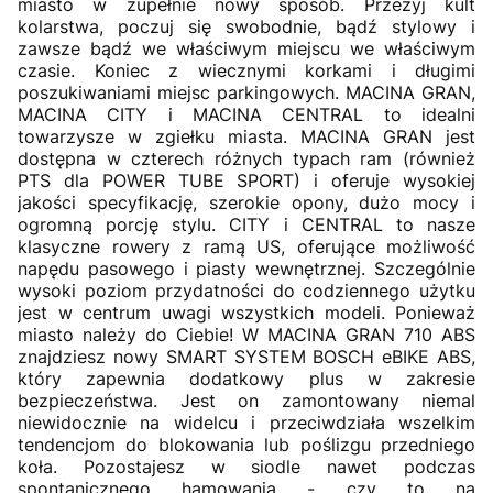
miasto w zupełnie nowy sposób. Przeżyj kult
kolarstwa, poczuj się swobodnie, bądź stylowy i
zawsze bądź we właściwym miejscu we właściwym
czasie. Koniec z wiecznymi korkami i długimi
poszukiwaniami miejsc parkingowych. MACINA GRAN,
MACINA CITY i MACINA CENTRAL to idealni
towarzysze w zgiełku miasta. MACINA GRAN jest
dostępna w czterech różnych typach ram (również
PTS dla POWER TUBE SPORT) i oferuje wysokiej
jakości specyfikację, szerokie opony, dużo mocy i
ogromną porcję stylu. CITY i CENTRAL to nasze
klasyczne rowery z ramą US, oferujące możliwość
napędu pasowego i piasty wewnętrznej. Szczególnie
wysoki poziom przydatności do codziennego użytku
jest w centrum uwagi wszystkich modeli. Ponieważ
miasto należy do Ciebie! W MACINA GRAN 710 ABS
znajdziesz nowy SMART SYSTEM BOSCH eBIKE ABS,
który zapewnia dodatkowy plus w zakresie
bezpieczeństwa. Jest on zamontowany niemal
niewidocznie na widelcu i przeciwdziała wszelkim
tendencjom do blokowania lub poślizgu przedniego
koła. Pozostajesz w siodle nawet podczas
spontanicznego hamowania - czy to na