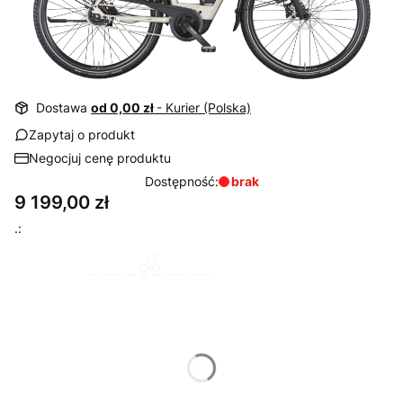
Dostawa
od 0,00 zł
- Kurier (Polska)
Zapytaj o produkt
Negocjuj cenę produktu
Dostępność:
brak
Cena
9 199,00 zł
.:
Wybierz wariant produktu:
Rozmiary mogą różnić się ceną i czasem wysyłki
*
Rozmiar