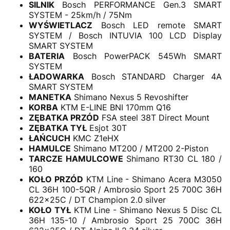
SILNIK
Bosch PERFORMANCE Gen.3 SMART
SYSTEM - 25km/h / 75Nm
WYŚWIETLACZ
Bosch LED remote SMART
SYSTEM / Bosch INTUVIA 100 LCD Display
SMART SYSTEM
BATERIA
Bosch PowerPACK 545Wh SMART
SYSTEM
ŁADOWARKA
Bosch STANDARD Charger 4A
SMART SYSTEM
MANETKA
Shimano Nexus 5 Revoshifter
KORBA
KTM E-LINE BNI 170mm Q16
ZĘBATKA PRZÓD
FSA steel 38T Direct Mount
ZĘBATKA TYŁ
Esjot 30T
ŁAŃCUCH
KMC Z1eHX
HAMULCE
Shimano MT200 / MT200 2-Piston
TARCZE HAMULCOWE
Shimano RT30 CL 180 /
160
KOŁO PRZÓD
KTM Line - Shimano Acera M3050
CL 36H 100-5QR / Ambrosio Sport 25 700C 36H
622x25C / DT Champion 2.0 silver
KOŁO TYŁ
KTM Line - Shimano Nexus 5 Disc CL
36H 135-10 / Ambrosio Sport 25 700C 36H