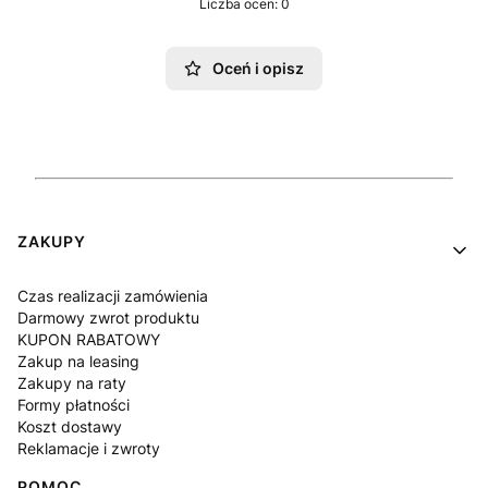
Liczba ocen: 0
Oceń i opisz
Linki w stopce
ZAKUPY
Czas realizacji zamówienia
Darmowy zwrot produktu
KUPON RABATOWY
Zakup na leasing
Zakupy na raty
Formy płatności
Koszt dostawy
Reklamacje i zwroty
POMOC