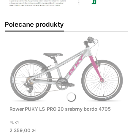
Polecane produkty
Rower PUKY LS-PRO 20 srebrny bordo 4705
PRODUCENT
PUKY
Cena
2 359,00 zł