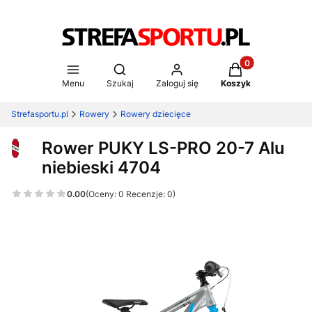
Produkty w koszy
Otwórz wyszukiwarkę
Menu
Szukaj
Zaloguj się
Koszyk
Strefasportu.pl
Rowery
Rowery dziecięce
Rower PUKY LS-PRO 20-7 Alu
niebieski 4704
0.00
(Oceny: 0 Recenzje: 0)