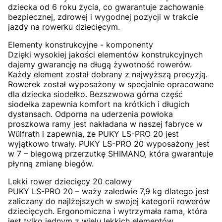
dziecka od 6 roku życia, co gwarantuje zachowanie
bezpiecznej, zdrowej i wygodnej pozycji w trakcie
jazdy na rowerku dziecięcym.
Elementy konstrukcyjne - komponenty
Dzięki wysokiej jakości elementów konstrukcyjnych
dajemy gwarancję na długą żywotność rowerów.
Każdy element został dobrany z najwyższą precyzją.
Rowerek został wyposażony w specjalnie opracowane
dla dziecka siodełko. Bezszwowa górna część
siodełka zapewnia komfort na krótkich i długich
dystansach. Odporna na uderzenia powłoka
proszkowa ramy jest nakładana w naszej fabryce w
Wülfrath i zapewnia, że PUKY LS-PRO 20 jest
wyjątkowo trwały. PUKY LS-PRO 20 wyposażony jest
w 7 – biegową przerzutkę SHIMANO, która gwarantuje
płynną zmianę biegów.
Lekki rower dziecięcy 20 calowy
PUKY LS-PRO 20 – waży zaledwie 7,9 kg dlatego jest
zaliczany do najlżejszych w swojej kategorii rowerów
dziecięcych. Ergonomiczna i wytrzymała rama, która
jest tylko jednym z wielu lekkich elementów