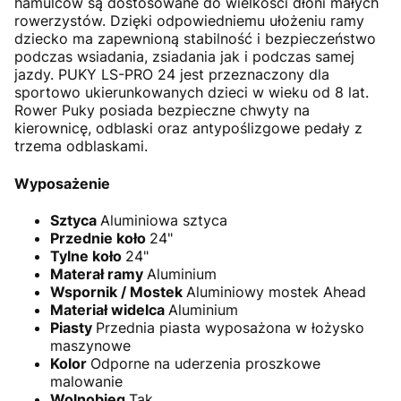
hamulców są dostosowane do wielkości dłoni małych
rowerzystów. Dzięki odpowiedniemu ułożeniu ramy
dziecko ma zapewnioną stabilność i bezpieczeństwo
podczas wsiadania, zsiadania jak i podczas samej
jazdy. PUKY LS-PRO 24 jest przeznaczony dla
sportowo ukierunkowanych dzieci w wieku od 8 lat.
Rower Puky posiada bezpieczne chwyty na
kierownicę, odblaski oraz antypoślizgowe pedały z
trzema odblaskami.
Wyposażenie
Sztyca
Aluminiowa sztyca
Przednie koło
24"
Tylne koło
24"
Materał ramy
Aluminium
Wspornik / Mostek
Aluminiowy mostek Ahead
Materiał widelca
Aluminium
Piasty
Przednia piasta wyposażona w łożysko
maszynowe
Kolor
Odporne na uderzenia proszkowe
malowanie
Wolnobieg
Tak