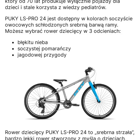
który od 70 lat produkuje wyłącznie pojazdy dla
dzieci i stale korzysta z wiedzy pediatrów.
PUKY LS-PRO 24 jest dostępny w kolorach soczyście
owocowych schłodzonych srebrną barwą ramy.
Możesz wybrać rower dziecięcy w 3 odcieniach:
błękitu nieba
soczystej pomarańczy
jagodowej przygody
Rower dziecięcy PUKY LS-PRO 24 to „srebrna strzała”,
bardzo lekki rower stworzony z myślą o dzieciach,