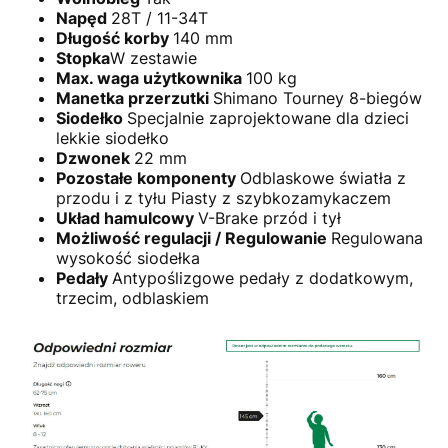
Napęd
28T / 11-34T
Długość korby
140 mm
Stopka
W zestawie
Max. waga użytkownika
100 kg
Manetka przerzutki
Shimano Tourney 8-biegów
Siodełko
Specjalnie zaprojektowane dla dzieci
lekkie siodełko
Dzwonek
22 mm
Pozostałe komponenty
Odblaskowe światła z
przodu i z tyłu Piasty z szybkozamykaczem
Układ hamulcowy
V-Brake przód i tył
Możliwość regulacji / Regulowanie
Regulowana
wysokość siodełka
Pedały
Antypoślizgowe pedały z dodatkowym,
trzecim, odblaskiem