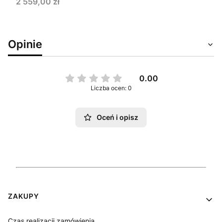
Cena
2 559,00 zł
Opinie
0.00
Liczba ocen: 0
Oceń i opisz
Linki w stopce
ZAKUPY
Czas realizacji zamówienia