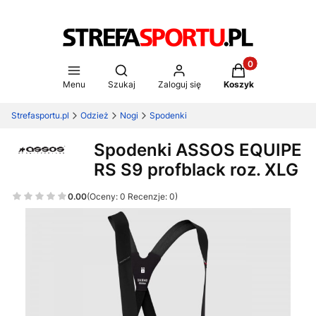
Produkty w koszy
Otwórz wyszukiwarkę
Menu
Szukaj
Zaloguj się
Koszyk
Strefasportu.pl
Odzież
Nogi
Spodenki
Spodenki ASSOS EQUIPE
RS S9 profblack roz. XLG
0.00
(Oceny: 0 Recenzje: 0)