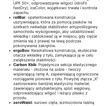
UPF 50+, odprowadzanie wilgoci (idroFil
fastDry), iceColor, wyjątkowo trwała i kontrola
zapachu.
rollBar
: opatentowana konstrukcja
usztywniająca, która za pomocą pasków na
szelkach naśladuje stabilizator antypoślizgowy
samochodu wyścigowego, aby ustabilizować
wkładkę i zablokować ją w miejscu, gdy ciężar
zmienia się z prawej na lewą podczas
pokonywania zakrętów.
ergoBox
: Kwadratowa konstrukcja, skutecznie
otacza wkładkę z tyłu, zamykająca ją w celu
zwiększenia stabilności.
Carbon Xbib
: Pojedyncza sekcja elastycznego
materiału - złożona na sobie - tworzy
wspierającą ramę A, zapewniającą ograniczone
rozciąganie pionowe z tyłu. Powyżej złącza „X”
zastosowano bardziej elastyczny materiał,
zawierający antybakteryjny splot węglowy,
odprowadzający wilgoć i leżący płasko z
przodu.
zeroWaist
: surowo cięta, wzmocniona taśmą