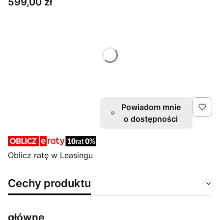
Cena
599,00 zł
Wybierz wariant produktu:
Rozmiary mogą różnić się ceną i czasem wysyłki
*
Rozmiar
XLG
Powiadom mnie
o dostępności
Oblicz ratę w Leasingu
Cechy produktu
główne