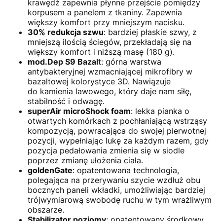
krawędź zapewnia płynne przejście pomiędzy
korpusem a panelem z tkaniny. Zapewnia
większy komfort przy mniejszym nacisku.
30% redukcja szwu
: bardziej płaskie szwy, z
mniejszą ilością ściegów, przekładają się na
większy komfort i niższą masę (180 g).
mod.Dep S9 Bazal
t: górna warstwa
antybakteryjnej wzmacniającej mikrofibry w
bazaltowej kolorystyce 3D. Nawiązuje
do kamienia lawowego, który daje nam siłę,
stabilność i odwagę.
superAir microShock foam
: lekka pianka o
otwartych komórkach z pochłaniającą wstrząsy
kompozycją, powracająca do swojej pierwotnej
pozycji, wypełniając lukę za każdym razem, gdy
pozycja pedałowania zmienia się w siodle
poprzez zmianę ułożenia ciała.
goldenGate
: opatentowana technologia,
polegająca na przerywaniu szycie wzdłuż obu
bocznych paneli wkładki, umożliwiając bardziej
trójwymiarową swobodę ruchu w tym wrażliwym
obszarze.
Stabilizator poziomy
: opatentowany środkowy