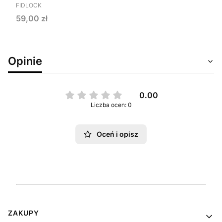
PRODUCENT
FIDLOCK
Cena
59,00 zł
Opinie
0.00
Liczba ocen: 0
Oceń i opisz
Linki w stopce
ZAKUPY