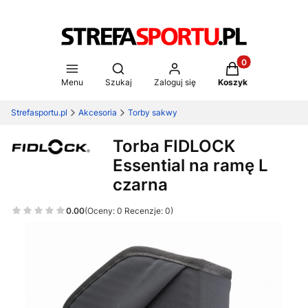
Produkty w koszy
Otwórz wyszukiwarkę
Menu
Szukaj
Zaloguj się
Koszyk
Strefasportu.pl
Akcesoria
Torby sakwy
Torba FIDLOCK
Essential na ramę L
czarna
0.00
(Oceny: 0 Recenzje: 0)