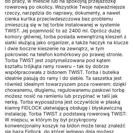
do pracy, w mieście lub na spokojną przejażdżkę
rowerową po okolicy. Wszystkie Twoje najważniejsze
rzeczy, narzędzia do naprawy, dokumenty, a nawet
cienka kurtka przeciwdeszczowa bez problemu
zmieszczą się w tej torbie instalowanej w systemie
TWIST. Jej pojemność to aż 2400 ml. Oprócz dużej
komory głównej, torba posiada wewnętrzną kieszeń z
siatki służącą jako organizer, a także haczyk na klucze
i dwie boczne kieszenie na zewnątrz, w tym
pokrowiec na telefon komórkowy po prawej stronie.
Torba TWIST jest zoptymalizowana pod kątem
kształtu trójkąta ramy roweru – tak by dobrze
współpracowała z bidonem TWIST. Torba i butelka
idealnie pasują do ramy i do siebie. Ta saszetka jest
również idealnym towarzyszem poza rowerem: dzięki
chowanemu, długiemu, regulowanemu paskowi torbę
możesz nosić na ramieniu lub przypinać w talii jak
nerkę. Torba wyposażona jest oczywiście w płaską
klamrę FIDLOCK ułatwiającą obsługę i błyskawiczną
instalację. Torba TWIST z podstawą rowerową TWIST:
W miejscu, w którym by był przykręcony
konwencjonalny koszyk na bidon może teraz znaleźć
się baza Fidlock, do której jednego dnia możesz