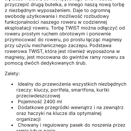
przyczepić drugą butelka, a innego naszą nową torbę
z niezbędnym wyposażeniem. Daje to ogromną
swobodę użytkowania i możliwość rozbudowy
funkcjonalności naszego roweru w codziennej
eksploatacji roweru. Torbę TWIST można odłączyć od
roweru prostym ruchem obrotowym i ponownie
przymocować do roweru, po prostu łącząc magnesy
przy użyciu mechanicznego zaczepu. Podstawa
rowerowa TWIST, która jest również wyposażona w
magnesy, jest mocowana do gwintów ramy roweru za
pomocą dwóch dedykowanych śrub.
Zalety:
Idealny do przewożenia wszystkich niezbędnych
rzeczy: kluczy, portfela, smartfona, kurtki
przeciwdeszczowej
Pojemność 2400 ml
Dodatkowe przegródki wewnątrz i na zewnątrz
oraz haczyki na klucze dla optymalnej
organizacji
Chowany i regulowany pasek do noszenia przez
ramię lub w pasie