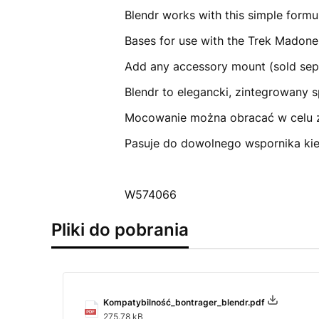
Blendr works with this simple form
Bases for use with the Trek Madone
Add any accessory mount (sold separ
Blendr to elegancki, zintegrowany
Mocowanie można obracać w celu z
Pasuje do dowolnego wspornika kie
W574066
Pliki do pobrania
Kompatybilność_bontrager_blendr.pdf
275.78 kB