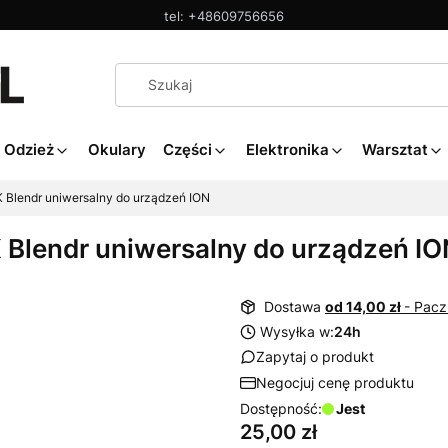
tel: +48609756656
Odzież
Okulary
Części
Elektronika
Warsztat
Blendr uniwersalny do urządzeń ION
Blendr uniwersalny do urządzeń IO
Dostawa
od 14,00 zł
- Pac
Wysyłka w:
24h
Zapytaj o produkt
Negocjuj cenę produktu
Dostępność:
Jest
Cena
25,00 zł