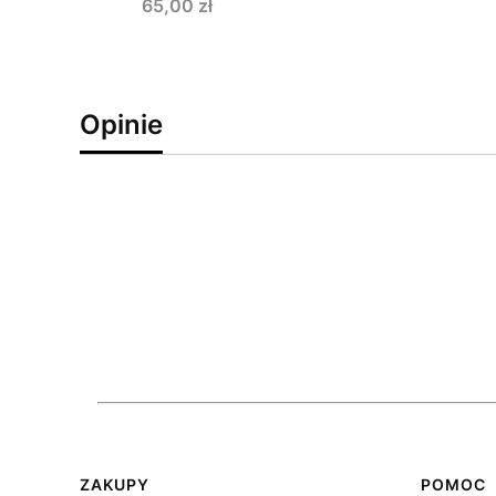
Cena
65,00 zł
Opinie
Linki w stopce
ZAKUPY
POMOC