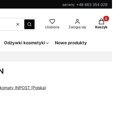
serwis: +48 663 354 029
Produkty w kos
Wyczyść
Szukaj
Ulubione
Zaloguj się
Koszyk
Odżywki kosmetyki
Nowe produkty
N
zkomaty INPOST (Polska)