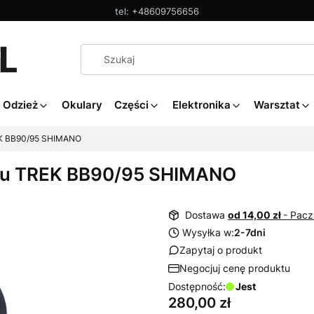
tel: +48609756656
Odzież
Okulary
Części
Elektronika
Warsztat
EK BB90/95 SHIMANO
tu TREK BB90/95 SHIMANO
Dostawa
od 14,00 zł
- Pac
Wysyłka w:
2-7dni
Zapytaj o produkt
Negocjuj cenę produktu
Dostępność:
Jest
Cena
280,00 zł