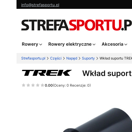
info@strefasportu.pl
Rowery
Rowery elektryczne
Akcesoria
Strefasportu.pl
Części
Napęd
Suporty
Wkład suportu TR
Wkład supor
0.00
(Oceny: 0 Recenzje: 0)