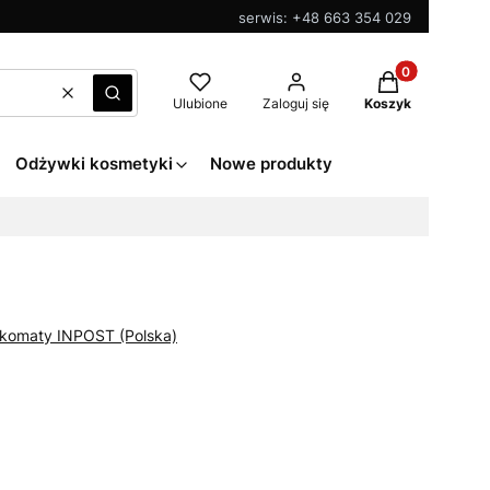
serwis: +48 663 354 029
Produkty w kos
Wyczyść
Szukaj
Ulubione
Zaloguj się
Koszyk
Odżywki kosmetyki
Nowe produkty
zkomaty INPOST (Polska)