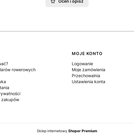
Oceń i opisz
MOJE KONTO
wać?
Logowanie
larów rowerowych
Moje zamówienia
Przechowalnia
wka
Ustawienia konta
tania
rywatności
n zakupów
Sklep internetowy
Shoper Premium