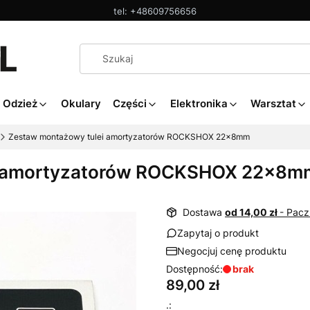
tel: +48609756656
Odzież
Okulary
Części
Elektronika
Warsztat
Zestaw montażowy tulei amortyzatorów ROCKSHOX 22x8mm
i amortyzatorów ROCKSHOX 22x8m
Dostawa
od 14,00 zł
- Pac
Zapytaj o produkt
Negocjuj cenę produktu
Dostępność:
brak
Cena
89,00 zł
.: