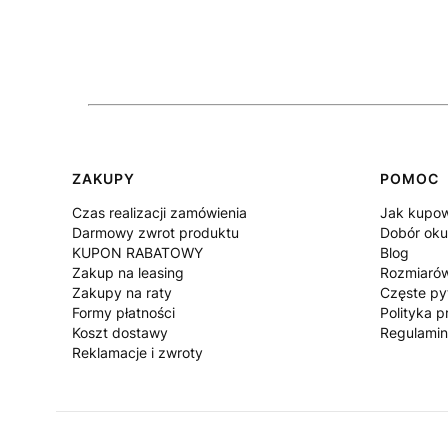
Linki w stopce
ZAKUPY
POMOC
Czas realizacji zamówienia
Jak kupo
Darmowy zwrot produktu
Dobór oku
KUPON RABATOWY
Blog
Zakup na leasing
Rozmiaró
Zakupy na raty
Częste py
Formy płatności
Polityka p
Koszt dostawy
Regulami
Reklamacje i zwroty