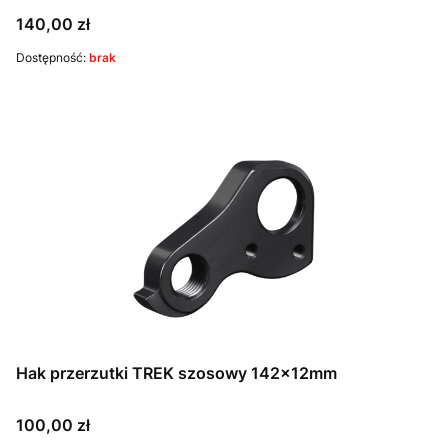
Cena
140,00 zł
Dostępność:
brak
Hak przerzutki TREK szosowy 142x12mm
Cena
100,00 zł