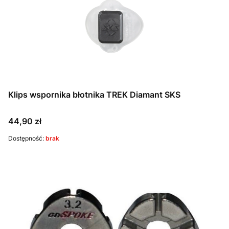
Klips wspornika błotnika TREK Diamant SKS
Cena
44,90 zł
Dostępność:
brak