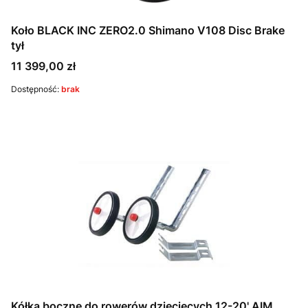
Koło BLACK INC ZERO2.0 Shimano V108 Disc Brake
tył
Cena
11 399,00 zł
Dostępność:
brak
Kółka boczne do rowerów dziecięcych 12-20' AIM