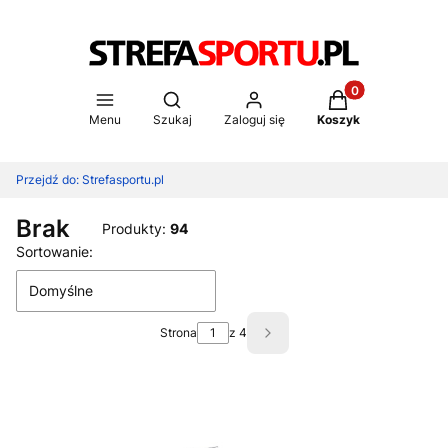
Produkty w koszy
Otwórz wyszukiwarkę
Menu
Szukaj
Zaloguj się
Koszyk
Przejdź do:
Strefasportu.pl
Brak
Produkty:
94
Lista produktów
Sortowanie:
Domyślne
Strona
z 4
Następne produkty