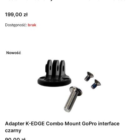
Cena
199,00 zł
Dostępność:
brak
Nowość
Adapter K-EDGE Combo Mount GoPro interface
czarny
Cena
90,00 zł