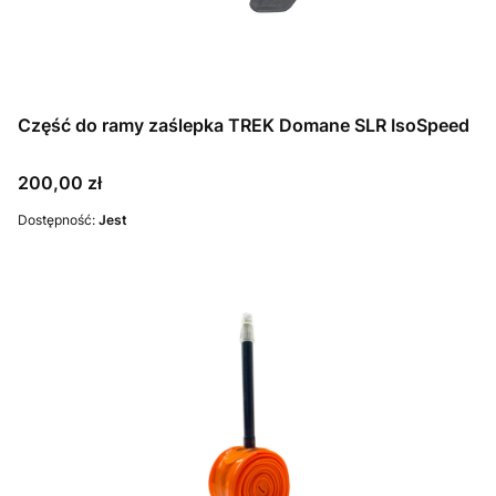
Część do ramy zaślepka TREK Domane SLR IsoSpeed
Cena
200,00 zł
Dostępność:
Jest