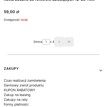
Cena
59,00 zł
Dostępność:
brak
Strona
z 4
Przejdź do ostatniej st
Linki w stopce
ZAKUPY
Czas realizacji zamówienia
Darmowy zwrot produktu
KUPON RABATOWY
Zakup na leasing
Zakupy na raty
Formy płatności