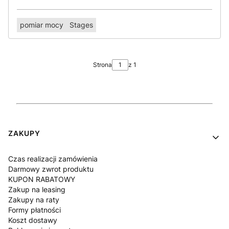
pomiar mocy
Stages
Strona
z 1
Linki w stopce
ZAKUPY
Czas realizacji zamówienia
Darmowy zwrot produktu
KUPON RABATOWY
Zakup na leasing
Zakupy na raty
Formy płatności
Koszt dostawy