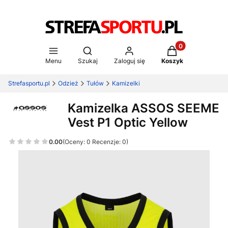
Produkty w koszy
Otwórz wyszukiwarkę
Menu
Szukaj
Zaloguj się
Koszyk
Strefasportu.pl
Odzież
Tułów
Kamizelki
Kamizelka ASSOS SEEME
Vest P1 Optic Yellow
0.00
(Oceny: 0 Recenzje: 0)