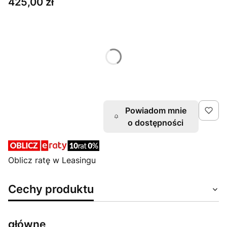
Cena
425,00 zł
Wybierz wariant produktu:
Rozmiary mogą różnić się ceną i czasem wysyłki
*
Rozmiar
I
II
Powiadom mnie
o dostępności
Oblicz ratę w Leasingu
Cechy produktu
główne