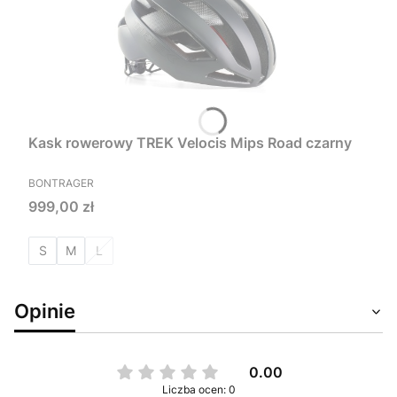
Kask rowerowy TREK Velocis Mips Road czarny
PRODUCENT
BONTRAGER
Cena
999,00 zł
S
M
L
Opinie
0.00
Liczba ocen: 0