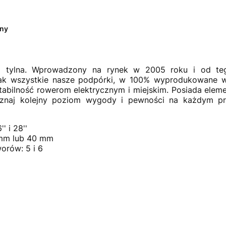
ny
a tylna. Wprowadzony na rynek w 2005 roku i od tego
, jak wszystkie nasze podpórki, w 100% wyprodukowane 
tabilność rowerom elektrycznym i miejskim. Posiada elem
oznaj kolejny poziom wygody i pewności na każdym p
' i 28''
 mm lub 40 mm
orów: 5 i 6