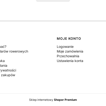
MOJE KONTO
wać?
Logowanie
larów rowerowych
Moje zamówienia
Przechowalnia
wka
Ustawienia konta
tania
rywatności
n zakupów
Sklep internetowy
Shoper Premium