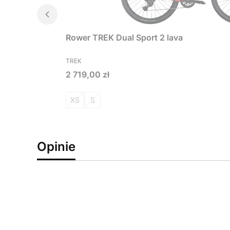
Rower TREK Dual Sport 2 lava
PRODUCENT
TREK
Cena
2 719,00 zł
XS
S
Opinie