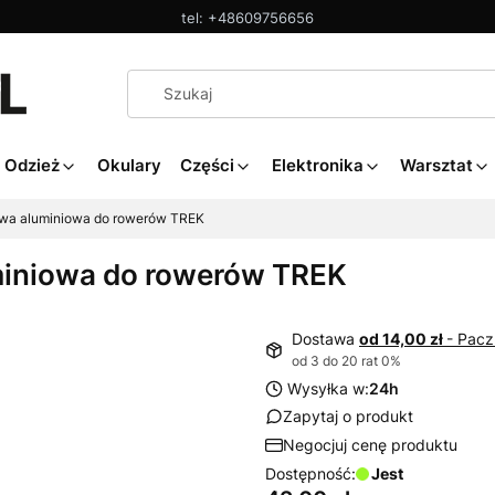
tel: +48609756656
Odzież
Okulary
Części
Elektronika
Warsztat
wa aluminiowa do rowerów TREK
iniowa do rowerów TREK
Dostawa
od 14,00 zł
- Pacz
od 3 do 20 rat 0%
Wysyłka w:
24h
Zapytaj o produkt
Negocjuj cenę produktu
Dostępność:
Jest