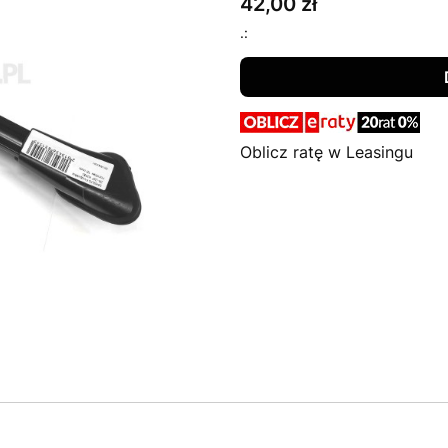
Cena
42,00 zł
.:
Oblicz ratę w Leasingu