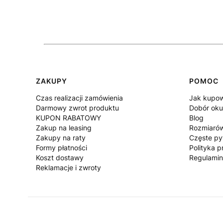
Linki w stopce
ZAKUPY
POMOC
Czas realizacji zamówienia
Jak kupo
Darmowy zwrot produktu
Dobór oku
KUPON RABATOWY
Blog
Zakup na leasing
Rozmiaró
Zakupy na raty
Częste py
Formy płatności
Polityka p
Koszt dostawy
Regulami
Reklamacje i zwroty