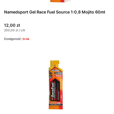
Namedsport Gel Race Fuel Source 1:0,8 Mojito 60ml
Cena
12,00 zł
Cena jednostkowa
200,00 zł / Litr
Dostępność:
brak