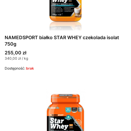
NAMEDSPORT białko STAR WHEY czekolada isolat
750g
Cena
255,00 zł
Cena jednostkowa
340,00 zł / kg
Dostępność:
brak