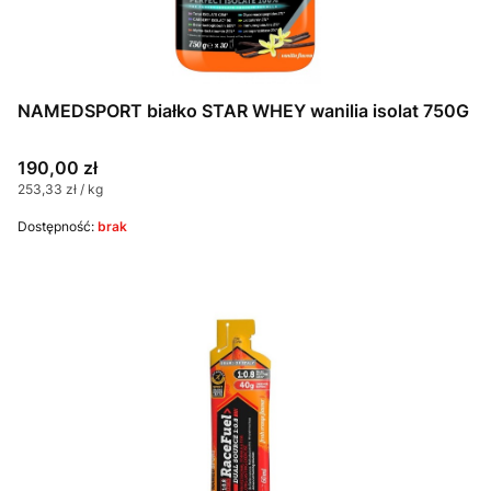
NAMEDSPORT białko STAR WHEY wanilia isolat 750G
Cena
190,00 zł
Cena jednostkowa
253,33 zł / kg
Dostępność:
brak