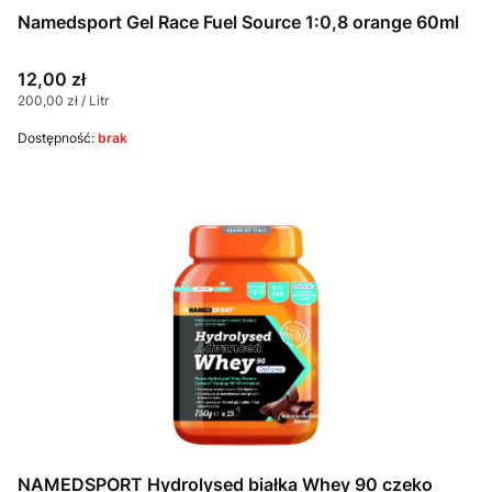
Namedsport Gel Race Fuel Source 1:0,8 orange 60ml
Cena
12,00 zł
Cena jednostkowa
200,00 zł / Litr
Dostępność:
brak
NAMEDSPORT Hydrolysed białka Whey 90 czeko