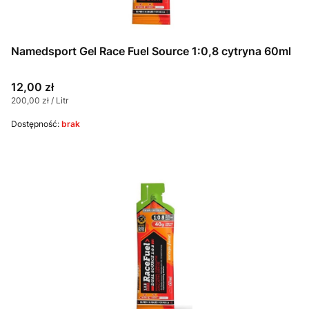
Namedsport Gel Race Fuel Source 1:0,8 cytryna 60ml
Cena
12,00 zł
Cena jednostkowa
200,00 zł / Litr
Dostępność:
brak