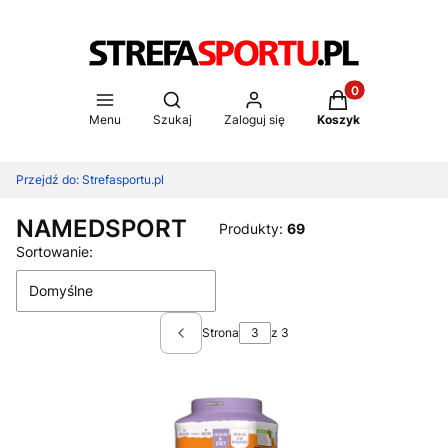
Produkty w koszy
Otwórz wyszukiwarkę
Menu
Szukaj
Zaloguj się
Koszyk
Przejdź do:
Strefasportu.pl
NAMEDSPORT
Produkty:
69
Lista produktów
Sortowanie:
Domyślne
Strona
z 3
Poprzednie produkty