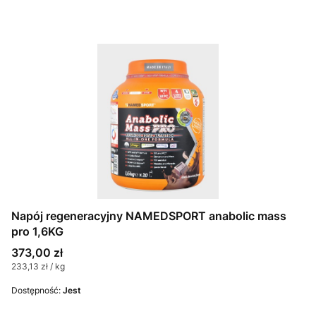
Napój regeneracyjny NAMEDSPORT anabolic mass
pro 1,6KG
Cena
373,00 zł
Cena jednostkowa
233,13 zł / kg
Dostępność:
Jest