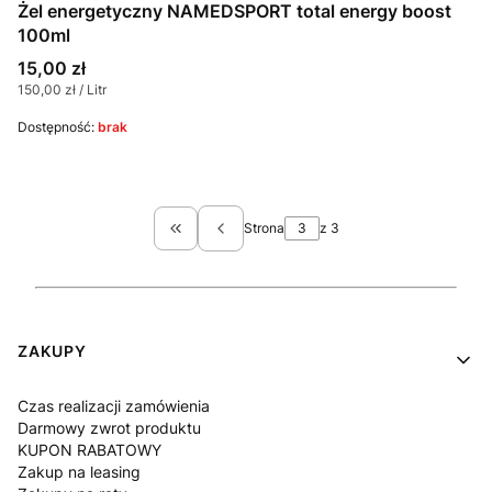
Żel energetyczny NAMEDSPORT total energy boost
100ml
Cena
15,00 zł
Cena jednostkowa
150,00 zł / Litr
Dostępność:
brak
Strona
z 3
Wróć do pierwszej strony z produktami
Linki w stopce
ZAKUPY
Czas realizacji zamówienia
Darmowy zwrot produktu
KUPON RABATOWY
Zakup na leasing