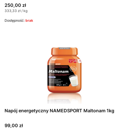
Cena
250,00 zł
Cena jednostkowa
333,33 zł / kg
Dostępność:
brak
Napój energetyczny NAMEDSPORT Maltonam 1kg
Cena
99,00 zł