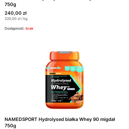
750g
Cena
240,00 zł
Cena jednostkowa
320,00 zł / kg
Dostępność:
brak
NAMEDSPORT Hydrolysed białka Whey 90 migdał
750g